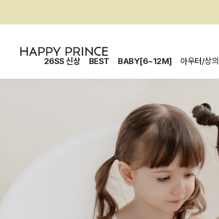
26SS 신상
BEST
BABY[6~12M]
아우터/상의