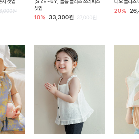
라운지 셋업
[SIZE ~6Y] 블룸 플리츠 쓰리피스
디오 플리츠 
셋업
20%
26
6,000원
10%
33,300원
37,000원