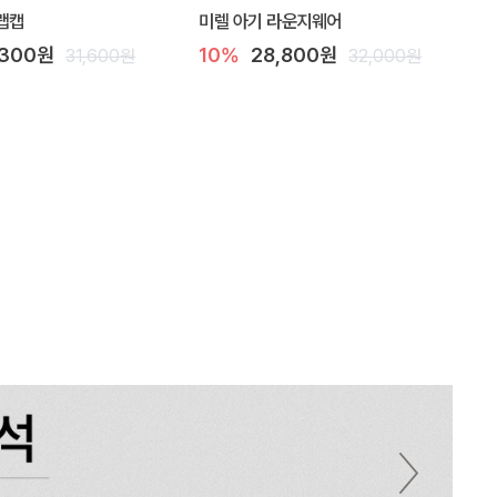
랩캡
미렐 아기 라운지웨어
,300원
10%
28,800원
31,600원
32,000원