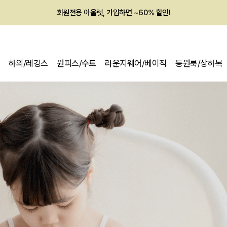
멤버십 최대 28,000원 혜택
하의/레깅스
원피스/수트
라운지웨어/베이직
등원룩/상하복