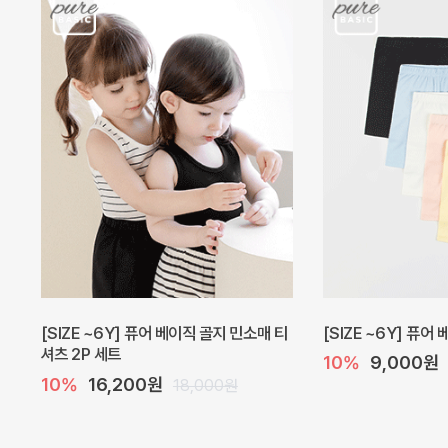
캐더린 뷔스티에 미니 아기 원피스
[SIZE ~6Y] 베르
10%
24,300원
10%
28,800원
27,000원