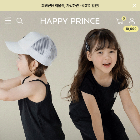
회원전용 아울렛, 가입하면 ~60% 할인!
멤버십 최대 28,000원 혜택
0
10,000
26SS 신상
BEST
BABY[6~12M]
아우터/상의
하의/레깅스