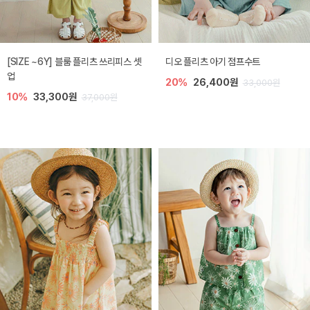
[SIZE ~6Y] 블룸 플리츠 쓰리피스 셋
디오 플리츠 아기 점프수트
업
20%
26,400원
33,000원
10%
33,300원
37,000원