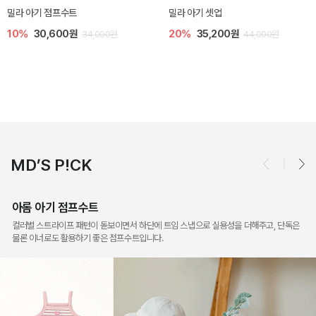
토닉 아기 민소매 티셔츠
베티 니트 아기 민소매 티셔츠
20%
11,200원
10%
24,300원
14,000원
27,000원
MD’S P!CK
아롬 아기 점프수트
컬러별 스트라이프 패턴이 돋보이면서 하단에 트임 스냅으로 실용성을 더해주고, 단독은
물론 이너로도 활용하기 좋은 점프수트입니다.