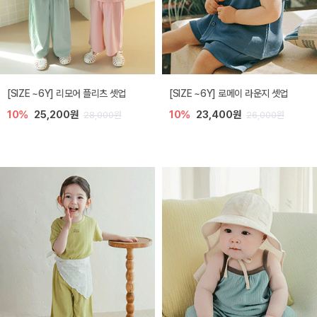
[SIZE ~6Y] 리모어 플리츠 셋업
[SIZE ~6Y] 로메이 라운지 셋업
10%
25,200원
10%
23,400원
28,000원
26,000원