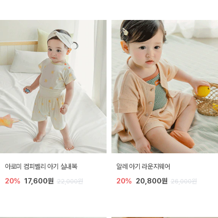
아로미 컴피벨리 아기 실내복
알레 아기 라운지웨어
20%
17,600원
20%
20,800원
22,000원
26,000원