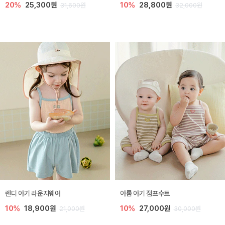
20%
25,300원
10%
28,800원
31,600원
32,000원
렌디 아기 라운지웨어
아롬 아기 점프수트
10%
18,900원
10%
27,000원
21,000원
30,000원