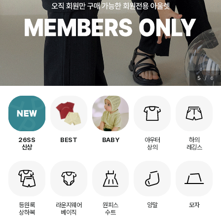
5
/
6
아우터
하의
26SS
BEST
BABY
상의
레깅스
신상
등원룩
라운지웨어
원피스
양말
모자
상하복
베이직
수트