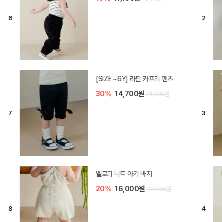
[SIZE ~6Y] 라핀 카프리 팬츠
30%
14,700원
21,000원
엘로디 니트 아기 바지
20%
16,000원
20,000원