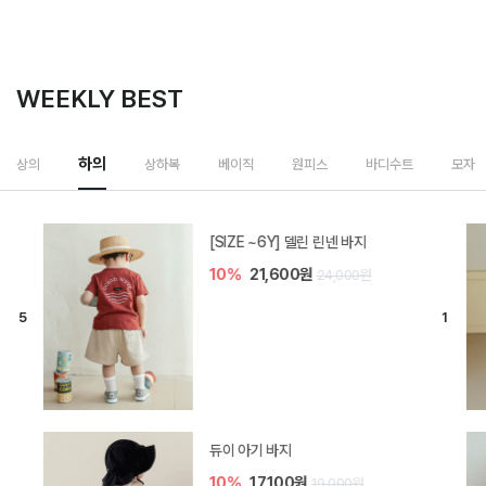
WEEKLY BEST
하의
상의
상하복
베이직
원피스
바디수트
모자
[SIZE ~6Y] 델린 린넨 바지
10%
21,600원
24,000원
듀이 아기 바지
10%
17,100원
19,000원