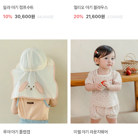
밀라 아기 점프수트
엘리오 아기 블라우스
10%
30,600원
20%
21,600원
34,000원
27,000원
루야 아기 플랩캡
미렐 아기 라운지웨어