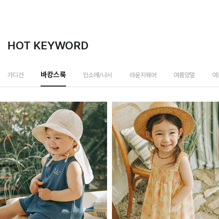
HOT KEYWORD
민소매/나시
가디건
바캉스룩
라운지웨어
여름양말
여