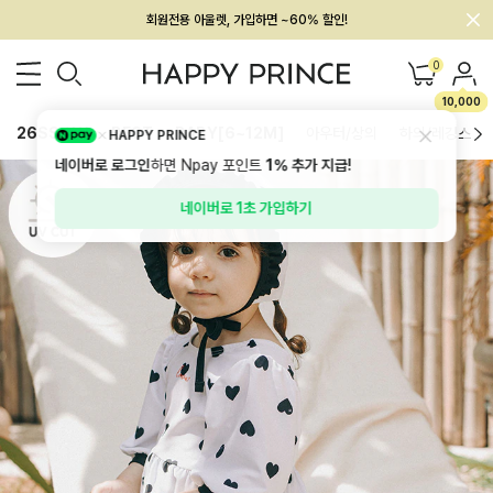
회원전용 아울렛, 가입하면 ~60% 할인!
멤버십 최대 28,000원 혜택
0
10,000
26SS 신상
BEST
BABY[6~12M]
아우터/상의
하의/레깅스
HAPPY PRINCE
네이버로 로그인
하면 Npay 포인트
1%
추가 지급!
네이버로 1초 가입하기