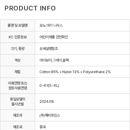
PRODUCT INFO
품명 및 모델명
모노 아기 니삭스
KC 인증정보
어린이제품 안전확인
크기, 중량
상세설명참조
색상
아이보리,그레이,블랙
재질
Cotton 85% + Nylon 13% + Polyurethane 2%
사용연령 또는
0~6Y(S~XL)
권장사용연령
동일모델의
2024.08.
출시년월
제조자
(주)해피프린스
제조국
중국