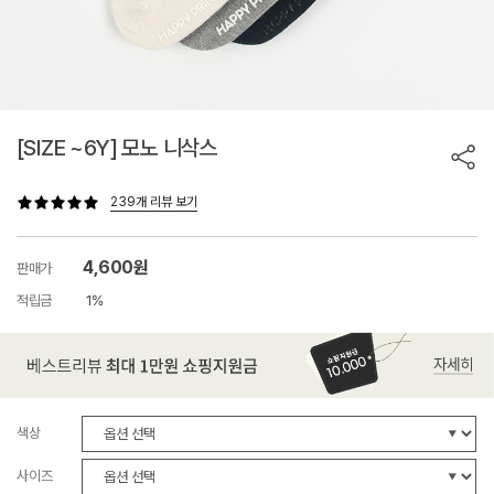
[SIZE ~6Y] 모노 니삭스
239개 리뷰 보기
4,600원
판매가
적립금
1%
색상
사이즈