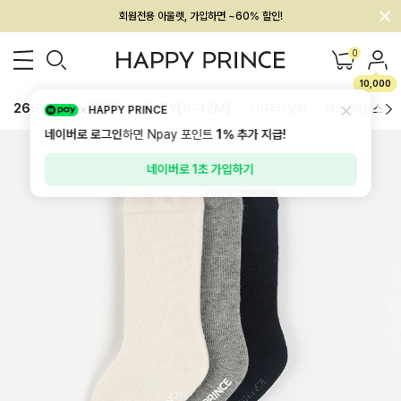
회원전용 아울렛, 가입하면 ~60% 할인!
멤버십 최대 28,000원 혜택
0
10,000
26SS 신상
BEST
BABY[6~12M]
아우터/상의
하의/레깅스
HAPPY PRINCE
네이버로 로그인
하면 Npay 포인트
1%
추가 지급!
네이버로 1초 가입하기