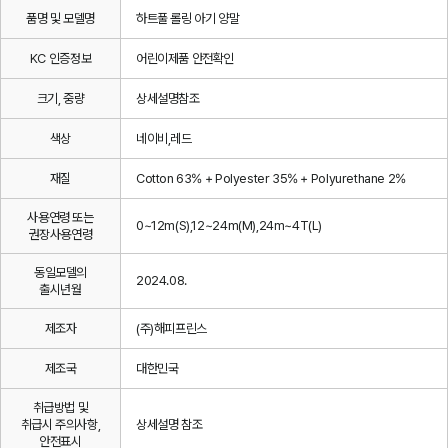
품명 및 모델명
하트풀 롤링 아기 양말
KC 인증정보
어린이제품 안전확인
크기, 중량
상세설명참조
색상
네이비,레드
재질
Cotton 63% + Polyester 35% + Polyurethane 2%
사용연령 또는
0~12m(S),12~24m(M),24m~4T(L)
권장사용연령
동일모델의
2024.08.
출시년월
제조자
(주)해피프린스
제조국
대한민국
취급방법 및
취급시 주의사항,
상세설명 참조
안전표시