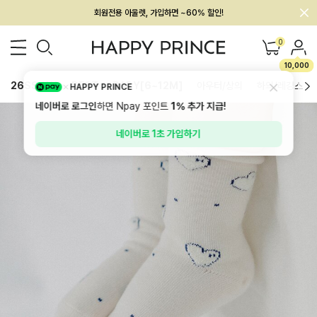
회원전용 아울렛, 가입하면 ~60% 할인!
멤버십 최대 28,000원 혜택
0
10,000
26SS 신상
BEST
BABY[6~12M]
아우터/상의
하의/레깅스
HAPPY PRINCE
네이버로 로그인
하면 Npay 포인트
1%
추가 지급!
네이버로 1초 가입하기