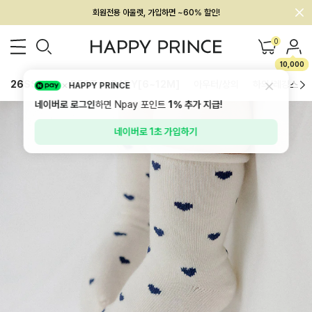
회원전용 아울렛, 가입하면 ~60% 할인!
멤버십 최대 28,000원 혜택
0
10,000
26SS 신상
BEST
BABY[6~12M]
아우터/상의
하의/레깅스
HAPPY PRINCE
네이버로 로그인
하면 Npay 포인트
1%
추가 지급!
네이버로 1초 가입하기