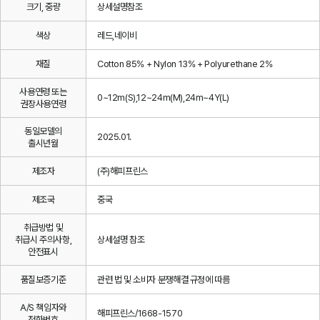
크기, 중량
상세설명참조
색상
레드,네이비
재질
Cotton 85% + Nylon 13% + Polyurethane 2%
사용연령 또는
0~12m(S),12~24m(M),24m~4Y(L)
권장사용연령
동일모델의
2025.01.
출시년월
제조자
(주)해피프린스
제조국
중국
취급방법 및
취급시 주의사항,
상세설명 참조
안전표시
품질보증기준
관련 법 및 소비자 분쟁해결 규정에 따름
A/S 책임자와
해피프린스/1668-1570
전화번호