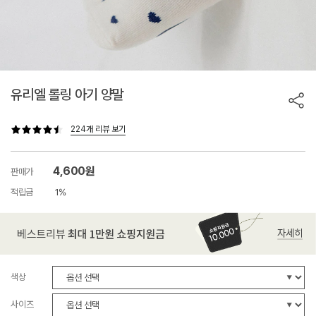
유리엘 롤링 아기 양말
224개 리뷰 보기
4,600원
판매가
적립금
1%
색상
사이즈