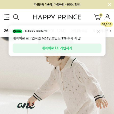
회원전용 아울렛, 가입하면 ~60% 할인!
멤버십 최대 28,000원 혜택
0
10,000
26SS 신상
BEST
BABY[6~12M]
아우터/상의
하의/레깅스
HAPPY PRINCE
네이버로 로그인
하면 Npay 포인트
1%
추가 지급!
네이버로 1초 가입하기