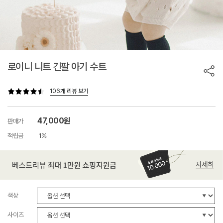
로이니 니트 긴팔 아기 수트
106개 리뷰 보기
47,000원
판매가
적립금
1%
색상
사이즈