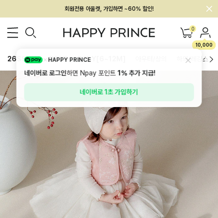
멤버십 최대 28,000원 혜택
0
10,000
26SS 신상
BEST
BABY[6~12M]
아우터/상의
하의/레깅스
HAPPY PRINCE
네이버로 로그인
하면 Npay 포인트
1%
추가 지급!
네이버로 1초 가입하기