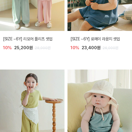
[SIZE ~6Y] 리모어 플리츠 셋업
[SIZE ~6Y] 로메이 라운지 셋업
10%
25,200원
10%
23,400원
28,000원
26,000원