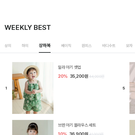
WEEKLY BEST
상하복
상의
하의
베이직
원피스
바디수트
모자
밀라 아기 셋업
20%
35,200원
44,000원
브렌 아기 블라우스 세트
10%
36,900원
41,000원