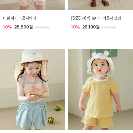
지웨어
[SIZE ~6Y] 로미나 라운지 셋업
스완 여름 아기 
0원
10%
26,100원
20%
5,600
32,000원
29,000원