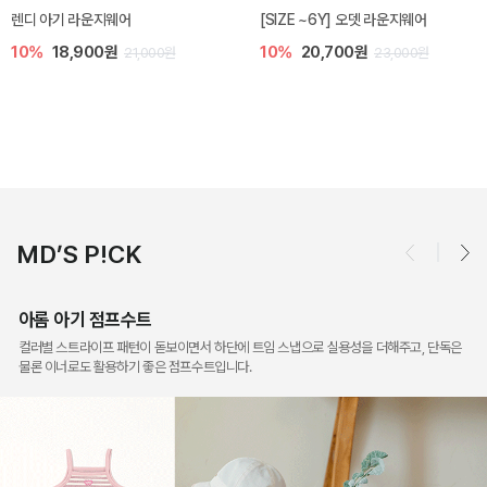
지웨어
[SIZE ~6Y] 오뎃 라운지웨어
피비 아기 니삭스
0원
10%
20,700원
10%
4,900
21,000원
23,000원
MD’S P!CK
아롬 아기 점프수트
컬러별 스트라이프 패턴이 돋보이면서 하단에 트임 스냅으로 실용성을 더해주고, 단독은
물론 이너로도 활용하기 좋은 점프수트입니다.