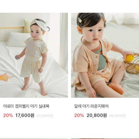
아로미 컴피벨리 아기 실내복
알레 아기 라운지웨어
20%
17,600원
20%
20,800원
22,000원
26,000원