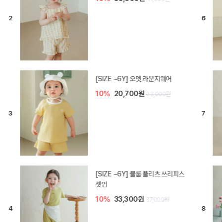
[SIZE ~6Y] 오뎃 라운지웨어
10%
20,700원
23,000원
[SIZE ~6Y] 블룸 플리츠 쓰리피스
셋업
10%
33,300원
37,000원