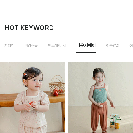
HOT KEYWORD
여름양말
디건
바캉스룩
민소매/나시
라운지웨어
여름모자