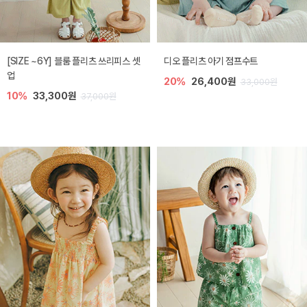
[SIZE ~6Y] 블룸 플리츠 쓰리피스 셋
디오 플리츠 아기 점프수트
업
20%
26,400원
33,000원
10%
33,300원
37,000원