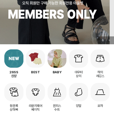
6
/
6
아우터
하의
26SS
BEST
BABY
상의
레깅스
신상
등원룩
라운지웨어
원피스
양말
모자
상하복
베이직
수트