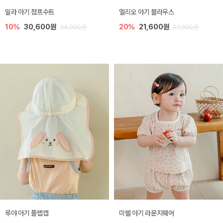
밀라 아기 점프수트
엘리오 아기 블라우스
10%
30,600원
20%
21,600원
34,000원
27,000원
루야 아기 플랩캡
미렐 아기 라운지웨어