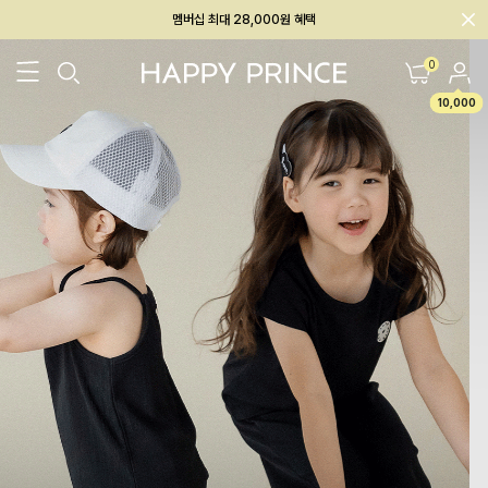
멤버십 최대 28,000원 혜택
0
10,000
26SS 신상
BEST
BABY[6~12M]
아우터/상의
하의/레깅스