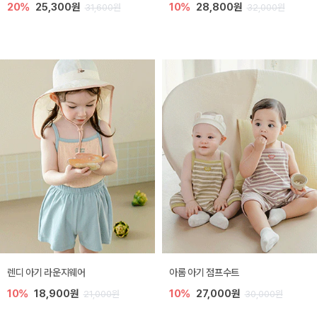
20%
25,300원
10%
28,800원
31,600원
32,000원
렌디 아기 라운지웨어
아롬 아기 점프수트
10%
18,900원
10%
27,000원
21,000원
30,000원