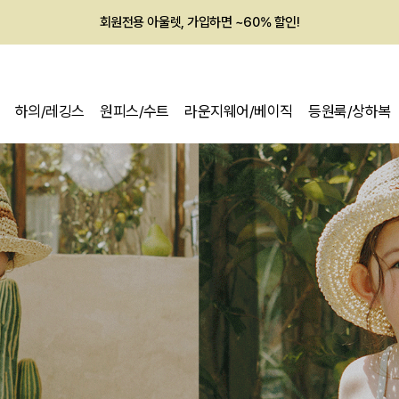
멤버십 최대 28,000원 혜택
하의/레깅스
원피스/수트
라운지웨어/베이직
등원룩/상하복