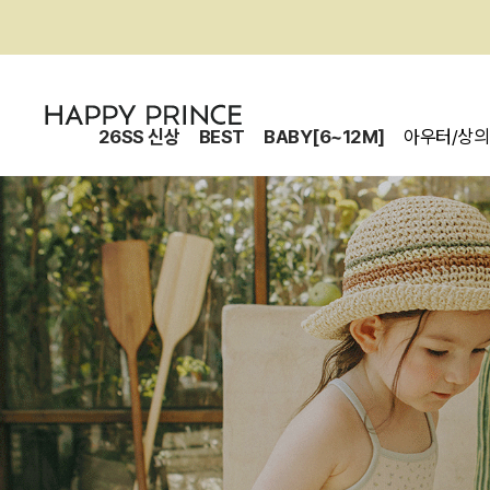
26SS 신상
BEST
BABY[6~12M]
아우터/상의