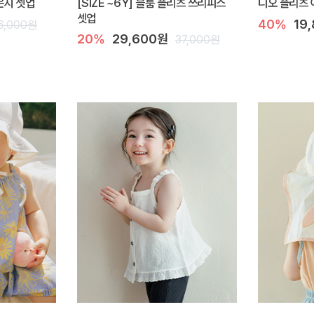
라운지 셋업
[SIZE ~6Y] 블룸 플리츠 쓰리피스
디오 플리츠 
셋업
40%
19
6,000원
20%
29,600원
37,000원