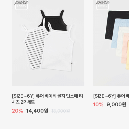
캐더린 뷔스티에 미니 아기 원피스
[SIZE ~6Y] 베르
10%
24,300원
30%
22,400
27,000원