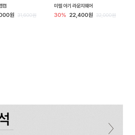
랩캡
미렐 아기 라운지웨어
,000원
30%
22,400원
31,600원
32,000원