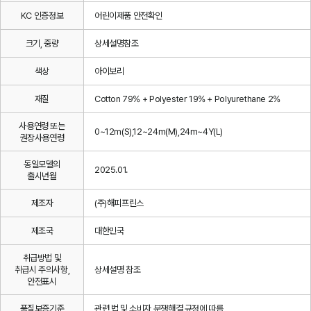
KC 인증정보
어린이제품 안전확인
크기, 중량
상세설명참조
색상
아이보리
재질
Cotton 79% + Polyester 19% + Polyurethane 2%
사용연령 또는
0~12m(S),12~24m(M),24m~4Y(L)
권장사용연령
동일모델의
2025.01.
출시년월
제조자
(주)해피프린스
제조국
대한민국
취급방법 및
취급시 주의사항,
상세설명 참조
안전표시
품질보증기준
관련 법 및 소비자 분쟁해결 규정에 따름