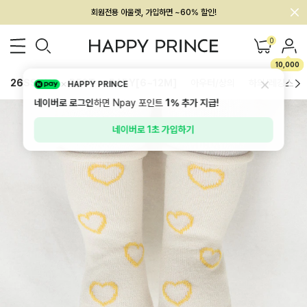
회원전용 아울렛, 가입하면 ~60% 할인!
멤버십 최대 28,000원 혜택
0
10,000
26SS 신상
BEST
BABY[6~12M]
아우터/상의
하의/레깅스
HAPPY PRINCE
네이버로 로그인
하면 Npay 포인트
1%
추가 지급!
네이버로 1초 가입하기