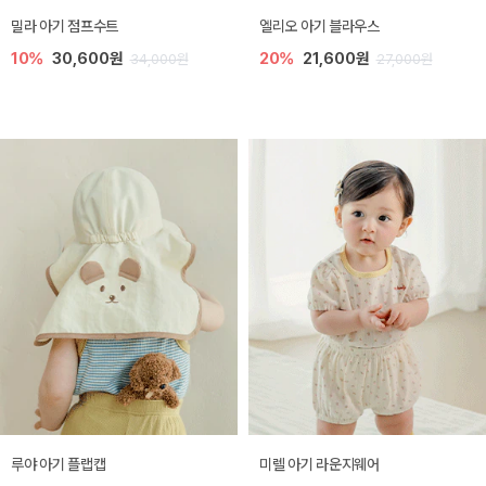
밀라 아기 점프수트
엘리오 아기 블라우스
10%
30,600원
20%
21,600원
34,000원
27,000원
루야 아기 플랩캡
미렐 아기 라운지웨어