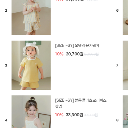
[SIZE ~6Y] 오뎃 라운지웨어
10%
20,700원
23,000원
[SIZE ~6Y] 블룸 플리츠 쓰리피스
셋업
10%
33,300원
37,000원