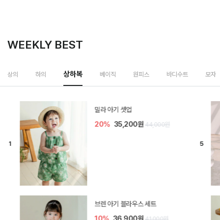
WEEKLY BEST
상하복
상의
하의
베이직
원피스
바디수트
모자
밀라 아기 셋업
20%
35,200원
44,000원
브렌 아기 블라우스 세트
10%
36,900원
41,000원