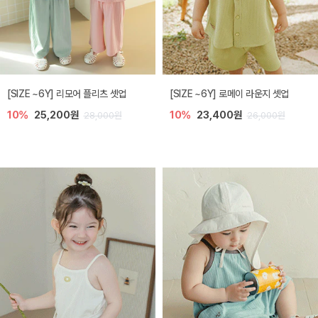
[SIZE ~6Y] 리모어 플리츠 셋업
[SIZE ~6Y] 로메이 라운지 셋업
10%
25,200원
10%
23,400원
28,000원
26,000원