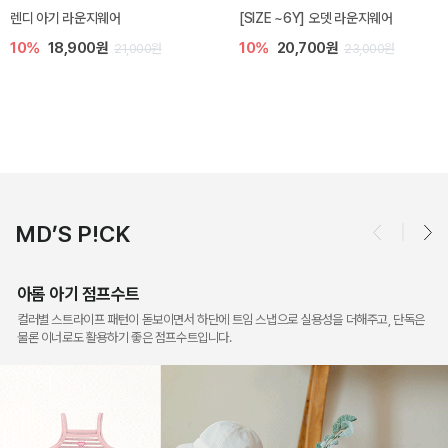
피비 아기 니삭스
[SIZE ~7Y] 아이스크림 쿨링슈 6색
세트
10%
4,900원
5,400원
10%
15,300원
17,000원
MD’S P!CK
아롬 아기 점프수트
컬러별 스트라이프 패턴이 돋보이면서 하단에 트임 스냅으로 실용성을 더해주고, 단독은
물론 이너로도 활용하기 좋은 점프수트입니다.