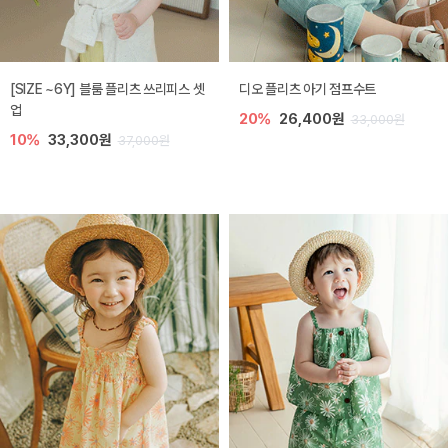
[SIZE ~6Y] 블룸 플리츠 쓰리피스 셋
디오 플리츠 아기 점프수트
업
20%
26,400원
33,000원
10%
33,300원
37,000원