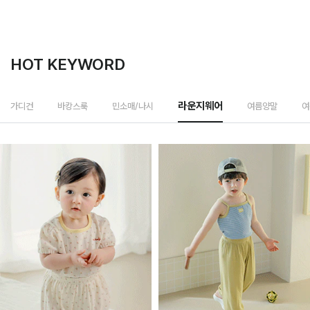
HOT KEYWORD
여름양말
디건
바캉스룩
민소매/나시
라운지웨어
여름모자