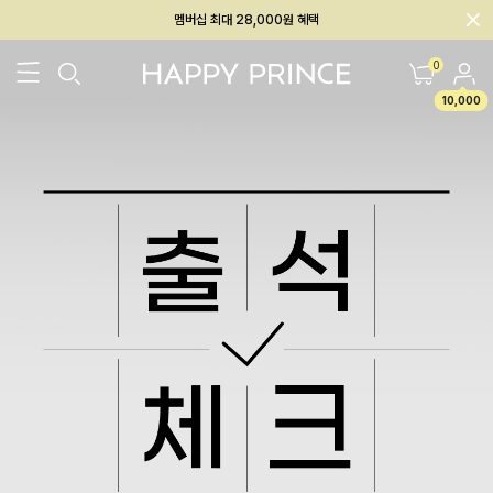
멤버십 최대 28,000원 혜택
0
10,000
26SS 신상
BEST
BABY[6~12M]
아우터/상의
하의/레깅스