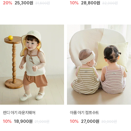
20%
25,300원
10%
28,800원
31,600원
32,000원
렌디 아기 라운지웨어
아롬 아기 점프수트
10%
18,900원
10%
27,000원
21,000원
30,000원