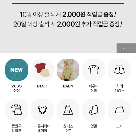
6
/
6
아우터
하의
26SS
BEST
BABY
상의
레깅스
신상
등원룩
라운지웨어
원피스
양말
모자
상하복
베이직
수트