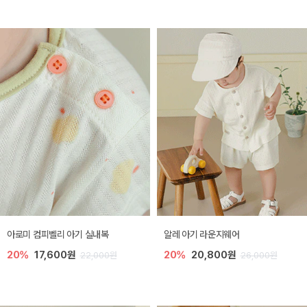
아로미 컴피벨리 아기 실내복
알레 아기 라운지웨어
20%
17,600원
20%
20,800원
22,000원
26,000원