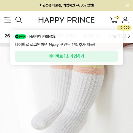
멤버십 최대 28,000원 혜택
0
10,000
26SS 신상
BEST
BABY[6~12M]
아우터/상의
하의/레깅스
HAPPY PRINCE
네이버로 로그인
하면 Npay 포인트
1%
추가 지급!
네이버로 1초 가입하기