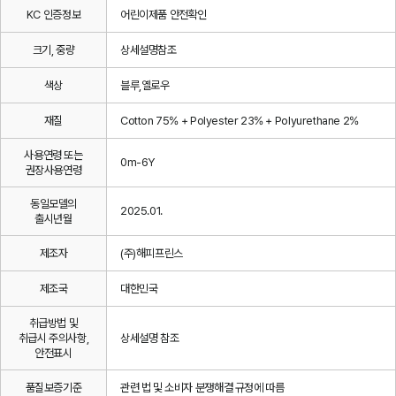
KC 인증정보
어린이제품 안전확인
크기, 중량
상세설명참조
색상
블루,옐로우
재질
Cotton 75% + Polyester 23% + Polyurethane 2%
사용연령 또는
0m-6Y
권장사용연령
동일모델의
2025.01.
출시년월
제조자
(주)해피프린스
제조국
대한민국
취급방법 및
취급시 주의사항,
상세설명 참조
안전표시
품질보증기준
관련 법 및 소비자 분쟁해결 규정에 따름