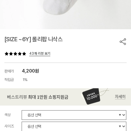
[SIZE ~6Y] 롤리팝 니삭스
43개 리뷰 보기
4,200원
판매가
적립금
1%
색상
사이즈