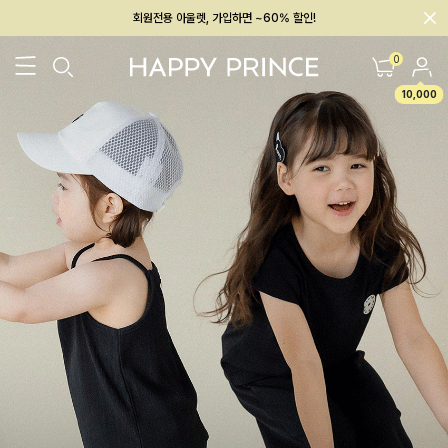
회원전용 아울렛, 가입하면 ~60% 할인!
멤버십 최대 28,000원 혜택
0
10,000
26SS 신상
BEST
BABY[6~12M]
아우터/상의
하의/레깅스