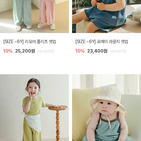
[SIZE ~6Y] 리모어 플리츠 셋업
[SIZE ~6Y] 로메이 라운지 셋업
10%
25,200원
10%
23,400원
28,000원
26,000원