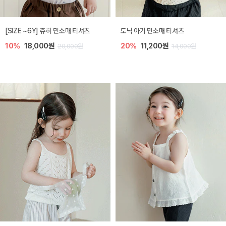
플로아 바디수트
디오 플리츠 아기 점프수트
10%
35,100원
20%
26,400원
39,000원
33,000원