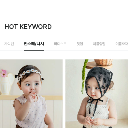
HOT KEYWORD
바디수트
가디건
민소매/나시
셋업
여름양말
여름모자