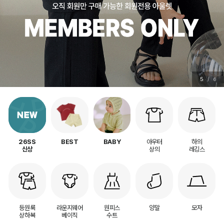
5
/
6
아우터
하의
26SS
BEST
BABY
상의
레깅스
신상
등원룩
라운지웨어
원피스
양말
모자
상하복
베이직
수트