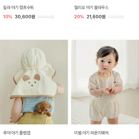
밀라 아기 점프수트
엘리오 아기 블라우스
10%
30,600원
20%
21,600원
34,000원
27,000원
루야 아기 플랩캡
미렐 아기 라운지웨어