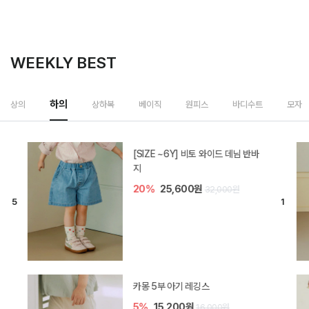
WEEKLY BEST
하의
상의
상하복
베이직
원피스
바디수트
모자
[SIZE ~6Y] 비토 와이드 데님 반바
지
20%
25,600원
32,000원
카몽 5부 아기 레깅스
5%
15,200원
16,000원