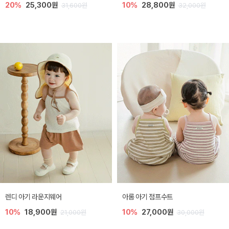
20%
25,300원
10%
28,800원
31,600원
32,000원
렌디 아기 라운지웨어
아롬 아기 점프수트
10%
18,900원
10%
27,000원
21,000원
30,000원