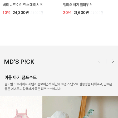
아롬 아기 점프수트
오드 바디수트
10%
27,000원
10%
27,900원
30,000원
31,000원
MD’S P!CK
아롬 아기 점프수트
컬러별 스트라이프 패턴이 돋보이면서 하단에 트임 스냅으로 실용성을 더해주고, 단독은
물론 이너로도 활용하기 좋은 점프수트입니다.