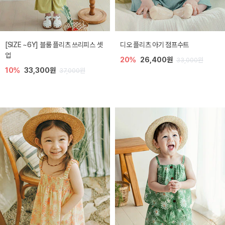
[SIZE ~6Y] 블룸 플리츠 쓰리피스 셋
디오 플리츠 아기 점프수트
업
20%
26,400원
33,000원
10%
33,300원
37,000원