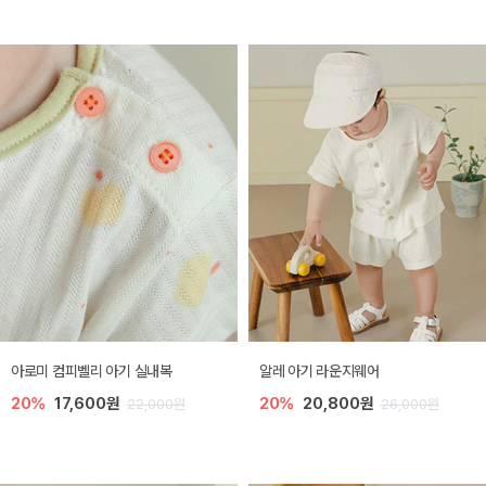
아로미 컴피벨리 아기 실내복
알레 아기 라운지웨어
20%
17,600원
20%
20,800원
22,000원
26,000원