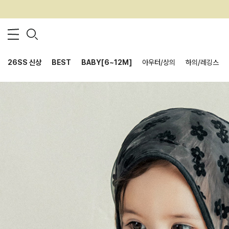
26SS 신상
BEST
BABY[6~12M]
아우터/상의
하의/레깅스