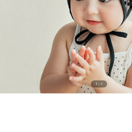
1
/
2