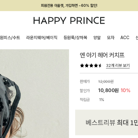
회원전용 아울렛, 가입하면 ~60% 할인!
멤버십 최대 28,000원 혜택
원피스/수트
라운지웨어/베이직
등원룩/상하복
양말
모자
ACC
엔 아기 헤어 커치프
32개 리뷰 보기
판매가
12,000원
10,800원
10%
할인가
적립금
1%