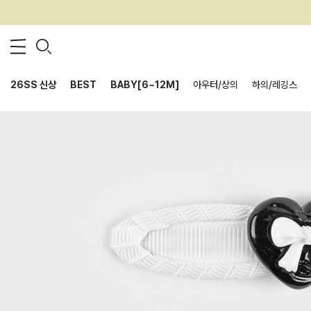
26SS 신상
BEST
BABY[6~12M]
아우터/상의
하의/레깅스