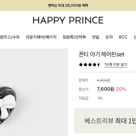
회원전용 아울렛, 가입하면 ~60% 할인!
멤버십 최대 28,000원 혜택
원피스/수트
라운지웨어/베이직
등원룩/상하복
양말
모자
ACC
폰티 아기 헤어핀set
19개 리뷰 보기
판매가
9,400원
7,600원
20%
할인가
적립금
1%