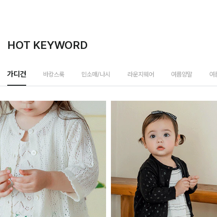
HOT KEYWORD
바캉스룩
가디건
민소매/나시
라운지웨어
여름양말
여