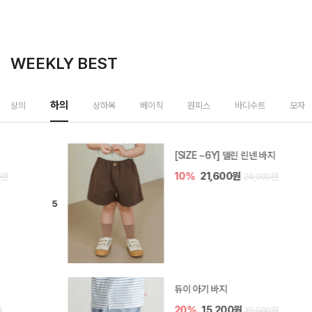
WEEKLY BEST
하의
상의
상하복
베이직
원피스
바디수트
모자
[SIZE ~6Y] 델린 린넨 바지
10%
21,600원
24,000원
듀이 아기 바지
20%
15,200원
19,000원