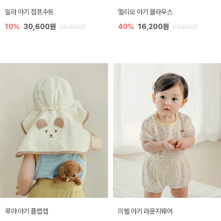
밀라 아기 점프수트
엘리오 아기 블라우스
10%
30,600원
40%
16,200원
34,000원
27,000원
루야 아기 플랩캡
미렐 아기 라운지웨어