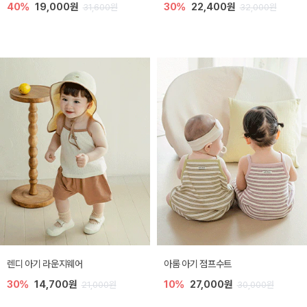
40%
19,000원
30%
22,400원
31,600원
32,000원
렌디 아기 라운지웨어
아롬 아기 점프수트
30%
14,700원
10%
27,000원
21,000원
30,000원