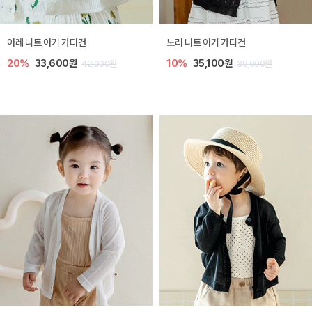
[SIZE ~6Y] 로메이 라운지 셋업
밀라 아기 원피스
30%
18,200원
30%
23,800원
26,000원
34,000원