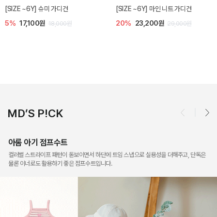
밀라 아기 점프수트
밀라 아기 셋업
10%
30,600원
40%
26,400원
34,000원
44,000원
MD’S P!CK
아롬 아기 점프수트
컬러별 스트라이프 패턴이 돋보이면서 하단에 트임 스냅으로 실용성을 더해주고, 단독은
물론 이너로도 활용하기 좋은 점프수트입니다.