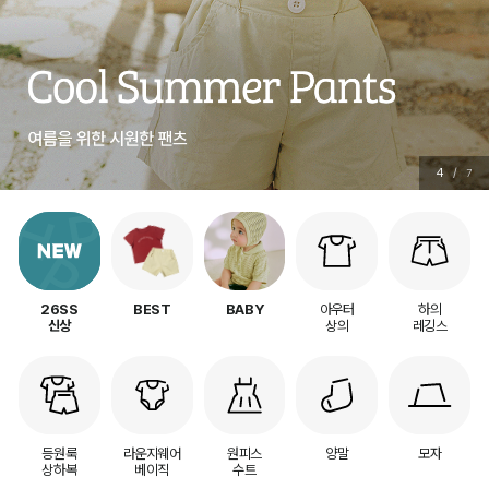
5
/
7
아우터
하의
26SS
BEST
BABY
상의
레깅스
신상
등원룩
라운지웨어
원피스
양말
모자
상하복
베이직
수트