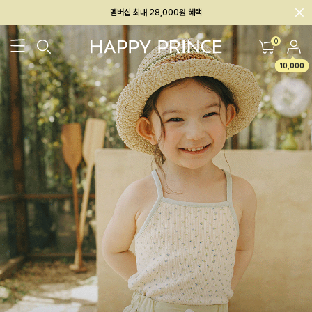
회원전용 아울렛, 가입하면 ~60% 할인!
멤버십 최대 28,000원 혜택
0
10,000
26SS 신상
BEST
BABY[6~12M]
아우터/상의
하의/레깅스