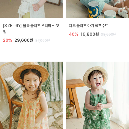
[SIZE ~6Y] 블룸 플리츠 쓰리피스 셋
디오 플리츠 아기 점프수트
업
40%
19,800원
33,000원
20%
29,600원
37,000원