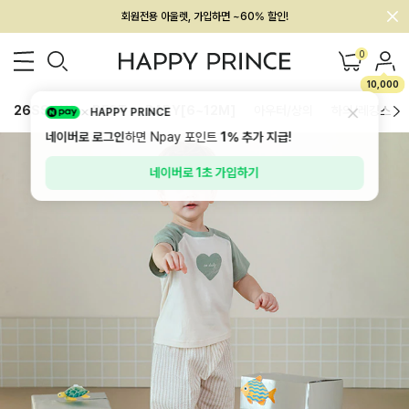
회원전용 아울렛, 가입하면 ~60% 할인!
멤버십 최대 28,000원 혜택
0
10,000
26SS 신상
BEST
BABY[6~12M]
아우터/상의
하의/레깅스
HAPPY PRINCE
네이버로 로그인
하면 Npay 포인트
1%
추가 지급!
네이버로 1초 가입하기