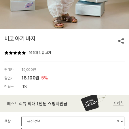
/
1
3
비코 아기 바지
166개 리뷰 보기
판매가
19,000원
18,100원
5%
할인가
적립금
1%
색상