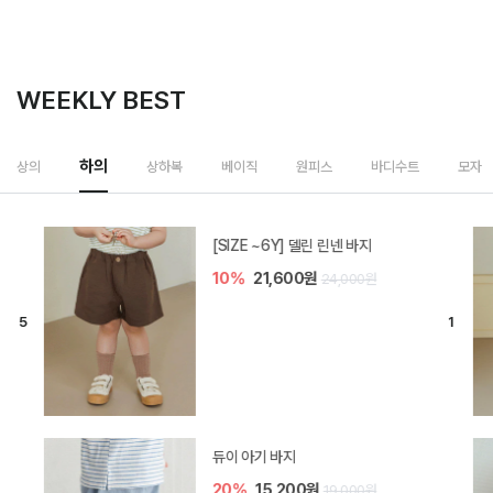
WEEKLY BEST
하의
상의
상하복
베이직
원피스
바디수트
모자
[SIZE ~6Y] 델린 린넨 바지
10%
21,600원
24,000원
듀이 아기 바지
20%
15,200원
19,000원