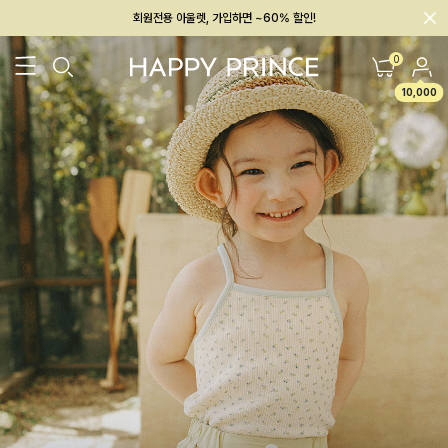
회원전용 아울렛, 가입하면 ~60% 할인!
멤버십 최대 28,000원 혜택
0
10,000
26SS 신상
BEST
BABY[6~12M]
아우터/상의
하의/레깅스