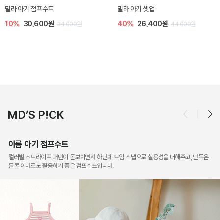
토닉 아기 민소매 티셔츠
베티 니트 아기 민소매 티셔츠
20%
11,200원
10%
24,300원
14,000원
27,000원
MD’S P!CK
아롬 아기 점프수트
컬러별 스트라이프 패턴이 돋보이면서 하단에 트임 스냅으로 실용성을 더해주고, 단독은
물론 이너로도 활용하기 좋은 점프수트입니다.