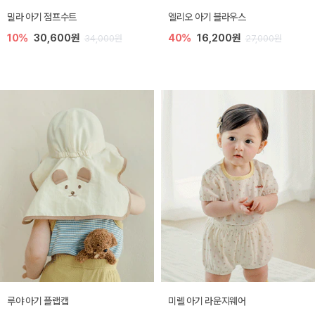
밀라 아기 점프수트
엘리오 아기 블라우스
10%
30,600원
40%
16,200원
34,000원
27,000원
루야 아기 플랩캡
미렐 아기 라운지웨어