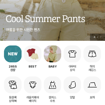
5
/
7
아우터
하의
26SS
BEST
BABY
상의
레깅스
신상
등원룩
라운지웨어
원피스
양말
모자
상하복
베이직
수트