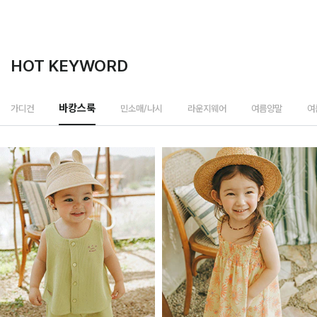
HOT KEYWORD
민소매/나시
가디건
바캉스룩
라운지웨어
여름양말
여