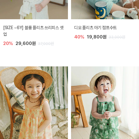
[SIZE ~6Y] 블룸 플리츠 쓰리피스 셋
디오 플리츠 아기 점프수트
업
40%
19,800원
33,000원
20%
29,600원
37,000원