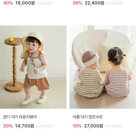
40%
19,000원
30%
22,400원
31,600원
32,000원
렌디 아기 라운지웨어
아롬 아기 점프수트
30%
14,700원
10%
27,000원
21,000원
30,000원