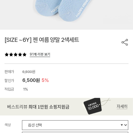
[SIZE ~6Y] 젠 여름 양말 2색세트
91개 리뷰 보기
판매가
6,800원
6,500원
5%
할인가
적립금
1%
색상