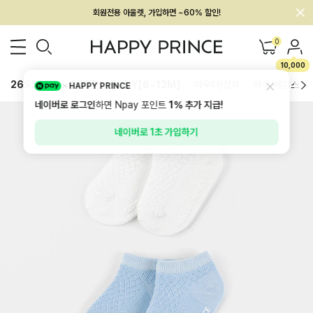
회원전용 아울렛, 가입하면 ~60% 할인!
멤버십 최대 28,000원 혜택
0
10,000
26SS 신상
BEST
BABY[6~12M]
아우터/상의
하의/레깅스
HAPPY PRINCE
네이버로 로그인
하면 Npay 포인트
1%
추가 지급!
네이버로 1초 가입하기