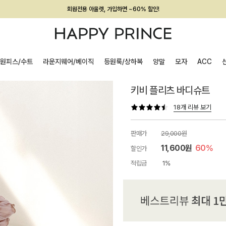
회원전용 아울렛, 가입하면 ~60% 할인!
멤버십 최대 28,000원 혜택
원피스/수트
라운지웨어/베이직
등원룩/상하복
양말
모자
ACC
키비 플리츠 바디슈트
18개 리뷰 보기
판매가
29,000원
11,600원
60%
할인가
적립금
1%