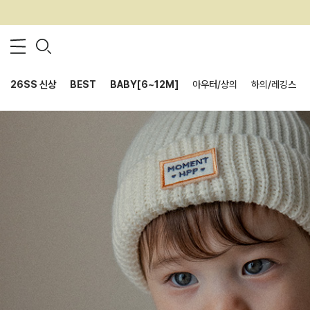
26SS 신상
BEST
BABY[6~12M]
아우터/상의
하의/레깅스