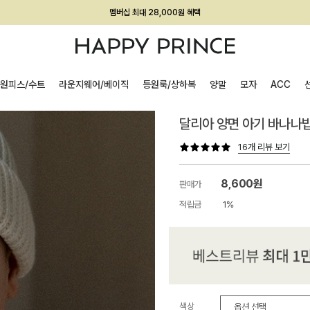
멤버십 최대 28,000원 혜택
원피스/수트
라운지웨어/베이직
등원룩/상하복
양말
모자
ACC
달리아 양면 아기 바나나
16개 리뷰 보기
8,600원
판매가
적립금
1%
색상