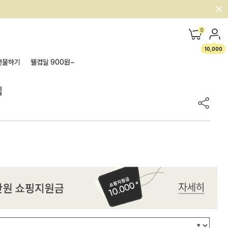
0
10,000
선물하기
웰컴딜 900원~
빕