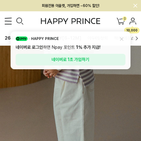
멤버십 최대 28,000원 혜택
0
10,000
26SS 신상
BEST
BABY[6~12M]
아우터/상의
하의/레깅스
HAPPY PRINCE
네이버로 로그인
하면 Npay 포인트
1%
추가 지급!
네이버로 1초 가입하기