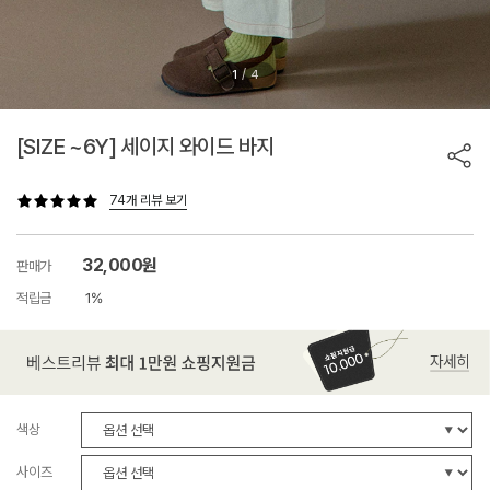
/
1
4
[SIZE ~6Y] 세이지 와이드 바지
74개 리뷰 보기
32,000원
판매가
적립금
1%
색상
사이즈