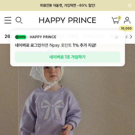
회원전용 아울렛, 가입하면 ~60% 할인!
멤버십 최대 28,000원 혜택
0
10,000
26SS 신상
BEST
BABY[6~12M]
아우터/상의
하의/레깅스
HAPPY PRINCE
네이버로 로그인
하면 Npay 포인트
1%
추가 지급!
네이버로 1초 가입하기