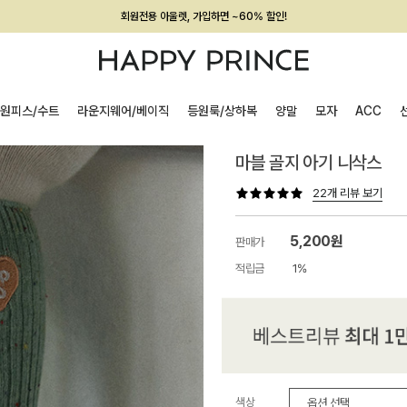
멤버십 최대 28,000원 혜택
원피스/수트
라운지웨어/베이직
등원룩/상하복
양말
모자
ACC
마블 골지 아기 니삭스
22개 리뷰 보기
5,200원
판매가
적립금
1%
색상