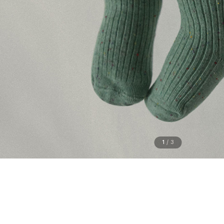
1
/
3