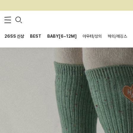
26SS 신상
BEST
BABY[6~12M]
아우터/상의
하의/레깅스