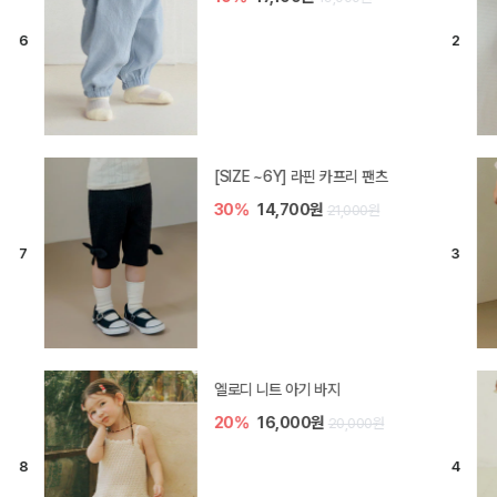
[SIZE ~6Y] 라핀 카프리 팬츠
30%
14,700원
21,000원
엘로디 니트 아기 바지
20%
16,000원
20,000원