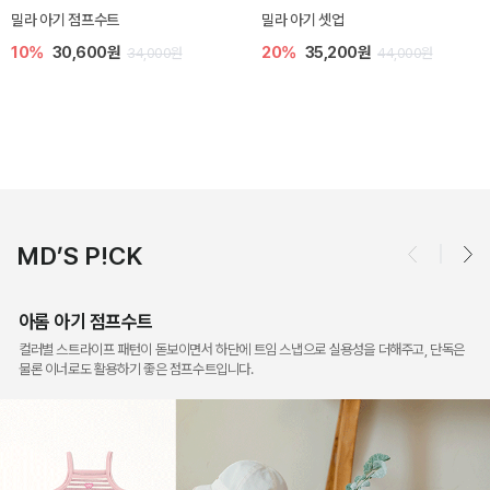
토닉 아기 민소매 티셔츠
베티 니트 아기 민소매 티셔츠
20%
11,200원
10%
24,300원
14,000원
27,000원
MD’S P!CK
아롬 아기 점프수트
컬러별 스트라이프 패턴이 돋보이면서 하단에 트임 스냅으로 실용성을 더해주고, 단독은
물론 이너로도 활용하기 좋은 점프수트입니다.