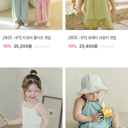
[SIZE ~6Y] 리모어 플리츠 셋업
[SIZE ~6Y] 로메이 라운지 셋업
10%
25,200원
10%
23,400원
28,000원
26,000원