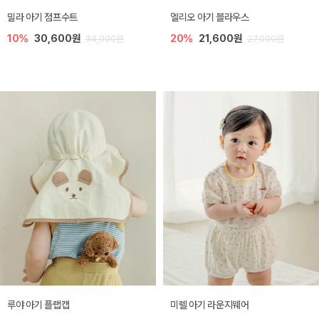
밀라 아기 점프수트
엘리오 아기 블라우스
10%
30,600원
20%
21,600원
34,000원
27,000원
루야 아기 플랩캡
미렐 아기 라운지웨어