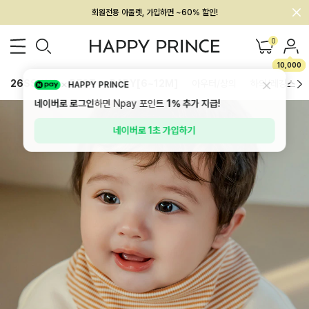
회원전용 아울렛, 가입하면 ~60% 할인!
멤버십 최대 28,000원 혜택
0
10,000
26SS 신상
BEST
BABY[6~12M]
아우터/상의
하의/레깅스
HAPPY PRINCE
네이버로 로그인
하면 Npay 포인트
1%
추가 지급!
네이버로 1초 가입하기