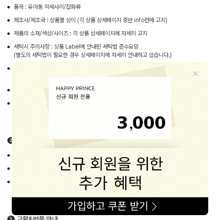
품목 : 유아동 악세사리/잡화류
제조사/제조국 : 상품별 상이 (각 상품 상세페이지 중반 info란에 고지)
제품의 소재/색상/사이즈 : 각 상품 상세페이지에 자세히 고지
세탁시 주의사항 : 상품 Label에 안내된 세탁법 준수요망
(별도의 세탁법이 필요한 경우 상세페이지에 자세히 안내하고 있습니다.)
주문 후 배송기간 : 평균 1~3일
(주말 · 공휴일 및 배송지연 상품의 경우 예외로 둠)
품질보증기간 :
제품수령 후 7일 이내 교환/반품 가능
A/S책임자 :
해피프린스 고객상담센터 (1668-1570)
배송안내
우체국택배 고객센터 : 1588-1300
배송비는 2500원이 부과되며 3만원 이상 구매시 배송비는 무료
입니다.
평균 입금일 기준 1~3일이 소요됩니다. (토 · 일 · 공휴일 제외)
교환&반품 안내