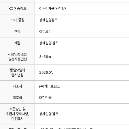
KC 인증정보
어린이제품 안전확인
크기, 중량
상세설명참조
색상
아이보리
재질
상세설명 참조
사용연령 또는
3~36m
권장사용연령
동일모델의
2026.01.
출시년월
제조자
(주)해피프린스
제조국
대한민국
취급방법 및
취급시 주의사항,
상세설명 참조
안전표시