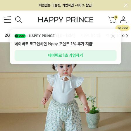
멤버십 최대 28,000원 혜택
0
10,000
26SS 신상
BEST
BABY[6~12M]
아우터/상의
하의/레깅스
HAPPY PRINCE
네이버로 로그인
하면 Npay 포인트
1%
추가 지급!
네이버로 1초 가입하기