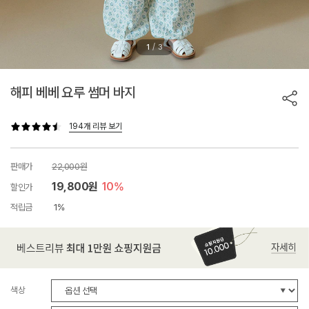
/
1
3
해피 베베 요루 썸머 바지
194개 리뷰 보기
판매가
22,000원
19,800원
10%
할인가
적립금
1%
색상