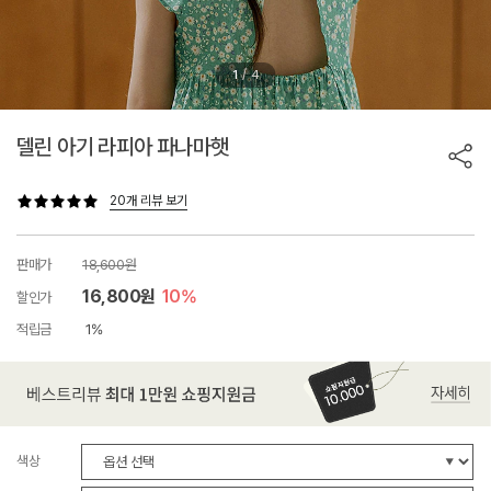
/
1
4
델린 아기 라피아 파나마햇
20개 리뷰 보기
판매가
18,600원
16,800원
10%
할인가
적립금
1%
색상