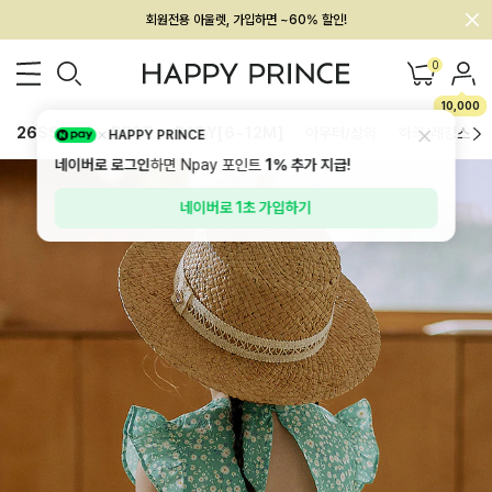
회원전용 아울렛, 가입하면 ~60% 할인!
멤버십 최대 28,000원 혜택
0
10,000
26SS 신상
BEST
BABY[6~12M]
아우터/상의
하의/레깅스
HAPPY PRINCE
네이버로 로그인
하면 Npay 포인트
1%
추가 지급!
네이버로 1초 가입하기