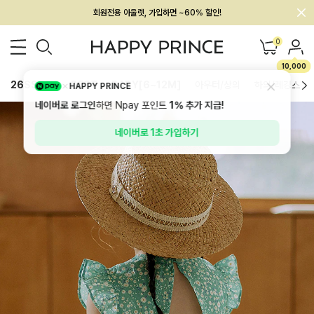
회원전용 아울렛, 가입하면 ~60% 할인!
멤버십 최대 28,000원 혜택
0
10,000
26SS 신상
BEST
BABY[6~12M]
아우터/상의
하의/레깅스
HAPPY PRINCE
네이버로 로그인
하면 Npay 포인트
1%
추가 지급!
네이버로 1초 가입하기