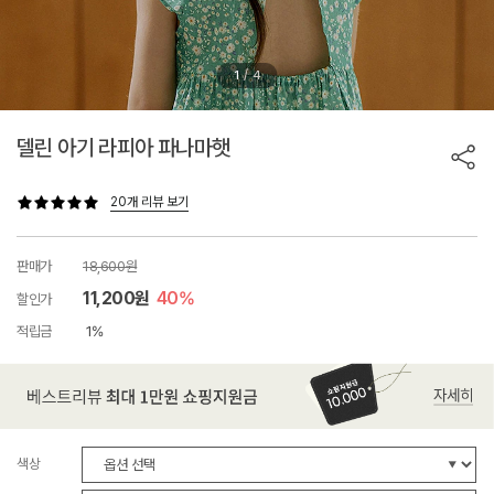
/
1
4
델린 아기 라피아 파나마햇
20개 리뷰 보기
판매가
18,600원
11,200원
40%
할인가
적립금
1%
색상