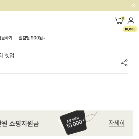
0
10,000
선물하기
웰컴딜 900원~
운지 셋업