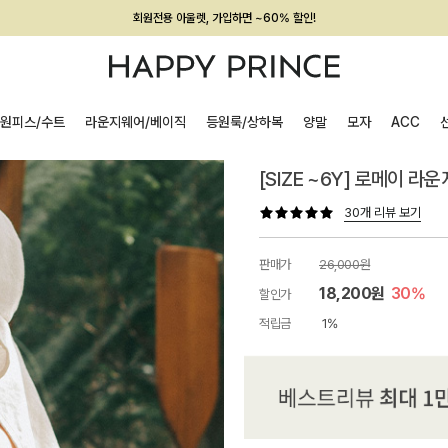
회원전용 아울렛, 가입하면 ~60% 할인!
멤버십 최대 28,000원 혜택
원피스/수트
라운지웨어/베이직
등원룩/상하복
양말
모자
ACC
[SIZE ~6Y] 로메이 라
30개 리뷰 보기
판매가
26,000원
18,200원
30%
할인가
적립금
1%