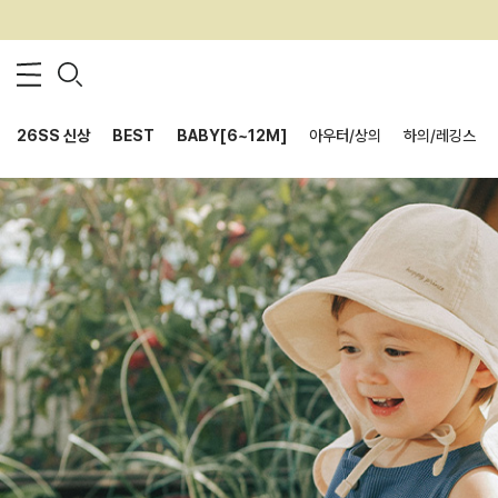
26SS 신상
BEST
BABY[6~12M]
아우터/상의
하의/레깅스