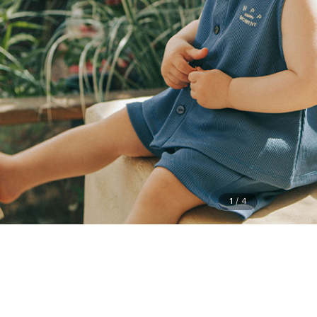
1
/
4