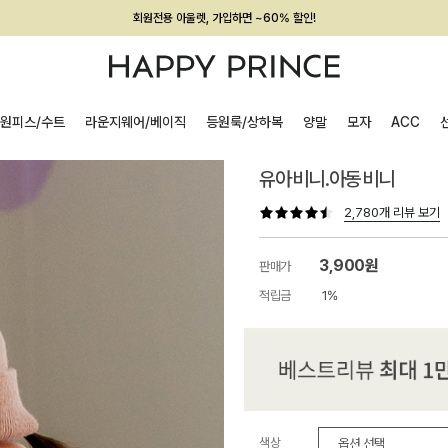
회원전용 아울렛, 가입하면 ~60% 할인!
멤버십 최대 28,000원 혜택
원피스/수트
라운지웨어/베이직
등원룩/상하복
양말
모자
ACC
유아비니.아동비니
2,780개 리뷰 보기
3,900원
판매가
적립금
1%
색상