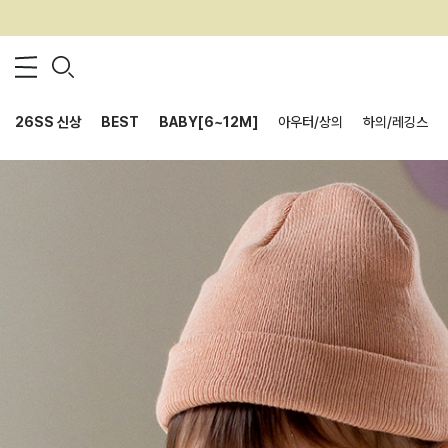
26SS 신상
BEST
BABY[6~12M]
아우터/상의
하의/레깅스