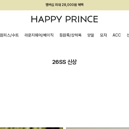
회원전용 아울렛, 가입하면 ~60% 할인!
멤버십 최대 28,000원 혜택
원피스/수트
라운지웨어/베이직
등원룩/상하복
양말
모자
ACC
26SS 신상