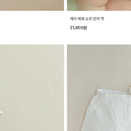
해피 베베 요루 썸머 햇
21,800원