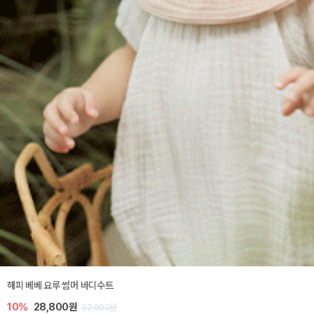
해피 베베 요루 썸머 바디수트
10%
28,800원
32,000원