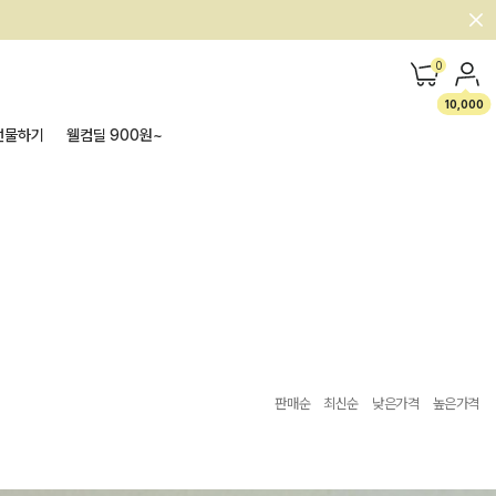
0
10,000
선물하기
웰컴딜 900원~
판매순
최신순
낮은가격
높은가격