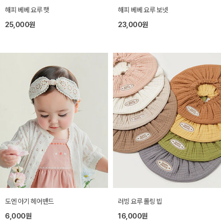
해피 베베 요루 햇
해피 베베 요루 보넷
25,000원
23,000원
도엔 아기 헤어밴드
러빙 요루 롤링 빕
6,000원
16,000원