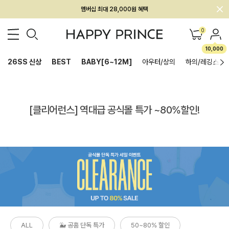
회원전용 아울렛, 가입하면 ~60% 할인!
0
멤버십 최대 28,000원 혜택
10,000
26SS 신상
BEST
BABY[6~12M]
아우터/상의
하의/레깅스
[클리어런스] 역대급 공식몰 특가 ~80%할인!
ALL
🐳 공홈 단독 특가
50~80% 할인