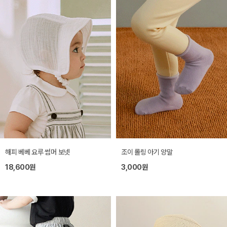
해피 베베 요루 썸머 보넷
조이 롤링 아기 양말
18,600원
3,000원