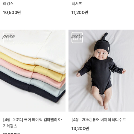
레깅스
티셔츠
10,500원
11,200원
[4장~20%] 퓨어 베이직 컴피벨리 아
[4장~20%] 퓨어 베이직 바디수트
기레깅스
13,200원