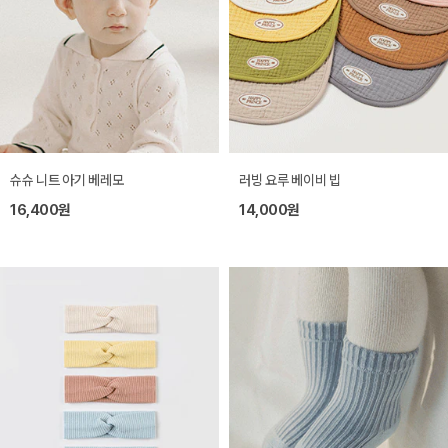
슈슈 니트 아기 베레모
러빙 요루 베이비 빕
16,400원
14,000원