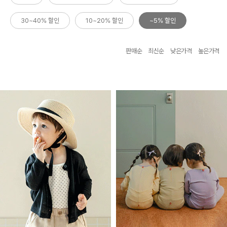
30~40% 할인
10~20% 할인
~5% 할인
판매순
최신순
낮은가격
높은가격