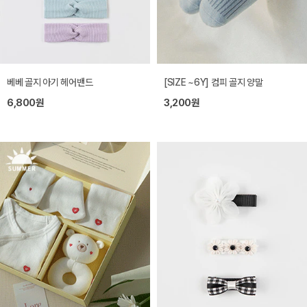
베베 골지 아기 헤어밴드
[SIZE ~6Y] 컴피 골지 양말
6,800원
3,200원