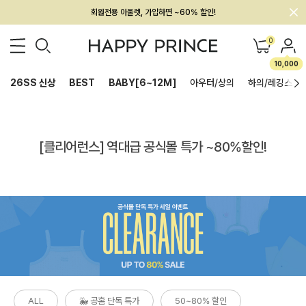
회원전용 아울렛, 가입하면 ~60% 할인!
멤버십 최대 28,000원 혜택
0
10,000
26SS 신상
BEST
BABY[6~12M]
아우터/상의
하의/레깅스
[클리어런스] 역대급 공식몰 특가 ~80%할인!
ALL
🐳 공홈 단독 특가
50~80% 할인