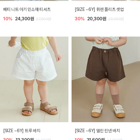
베티 니트 아기 민소매 티셔츠
[SIZE ~6Y] 휘렌 플리츠 셋업
10%
24,300원
30%
20,300원
27,000원
29,000원
[SIZE ~6Y] 트루 바지
[SIZE ~6Y] 델린 린넨 바지