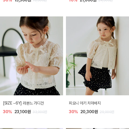
30%
13,300원
10%
21,600원
19,000원
24,000원
[SIZE ~6Y] 라본느 가디건
피오니 아기 치마바지
30%
23,100원
30%
20,300원
33,000원
29,000원