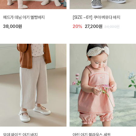
에드가 데님 아기 멜빵바지
[SIZE ~6Y] 쿠아 버뮤다 바지
38,000원
20%
27,200원
34,000원
모데 와이드 아기 바지
아린 아기 블라우스 세트