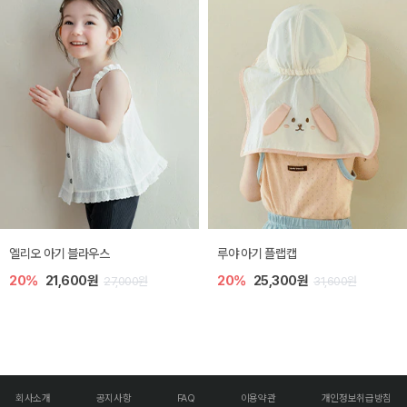
엘리오 아기 블라우스
루야 아기 플랩캡
20%
21,600원
20%
25,300원
27,000원
31,600원
회사소개
공지사항
FAQ
이용약관
개인정보취급방침