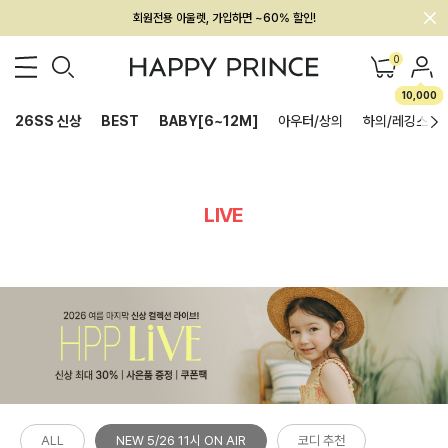
회원전용 아울렛, 가입하면 ~60% 할인!
멤버십 최대 28,000원 혜택
0
10,000
26SS 신상
BEST
BABY[6~12M]
아우터/상의
하의/레깅스
LIVE
ALL
NEW 5/26 11시 ON AIR
코디 추천