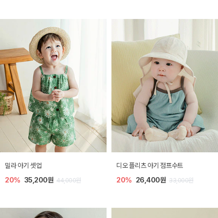
밀라 아기 셋업
디오 플리츠 아기 점프수트
20%
35,200원
20%
26,400원
44,000원
33,000원