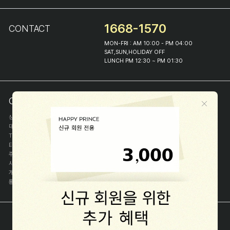
1668-1570
CONTACT
MON-FRI : AM 10:00 - PM 04:00
SAT,SUN,HOLIDAY OFF
LUNCH PM 12:30 ~ PM 01:30
COMPANY INFO
상호
(주)해피프린스
대표
이화진
TEL
1668-1570
E-MAIL
help@happyprince.co.kr
주소
서울시 종로구 이화장길 46
사업자등록번호
366-86-00898
개인정보관리자
이화진
통신판매신고번호
제 2018-서울종로-1384 호
[사업자정보확인]
COPYRIGHT(C) (주)해피프린스 ALL RIGHT RESERVED.