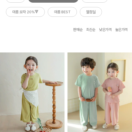
여름 모자 20%🔻
여름 BEST
웰컴딜
판매순
최신순
낮은가격
높은가격