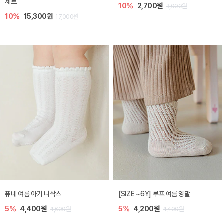
세트
10%
2,700원
3,000원
10%
15,300원
17,000원
퓨네 여름 아기 니삭스
[SIZE ~6Y] 루프 여름 양말
5%
4,400원
5%
4,200원
4,600원
4,400원