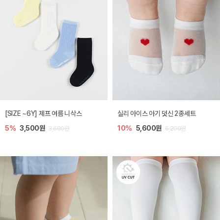
[SIZE ~6Y] 제프 여름 니삭스
실리 아이스 아기 덧신 2종세트
5%
3,500원
10%
5,600원
3,600원
6,200원