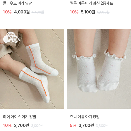
클라우드 아기 양말
엘룬 여름 아기 덧신 2종세트
10%
4,000원
10%
5,100원
4,400원
5,600원
리어 아이스 아기 양말
쥬니 여름 아기 양말
10%
2,700원
5%
3,700원
3,000원
3,800원