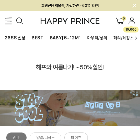
회원전용 아울렛, 가입하면 ~60% 할인!
멤버십 최대 28,000원 혜택
0
10,000
26SS 신상
BEST
BABY[6~12M]
아우터/상의
하의/레깅스
해프와 여름나기! ~50%할인!
ALL
양말/니삭스
타이즈