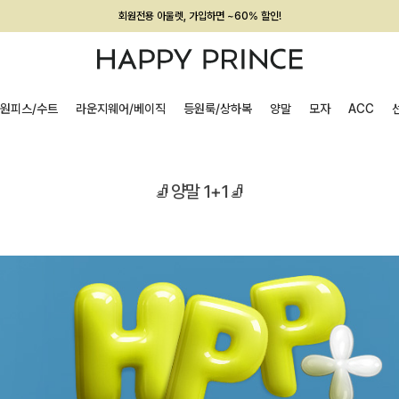
회원전용 아울렛, 가입하면 ~60% 할인!
멤버십 최대 28,000원 혜택
원피스/수트
라운지웨어/베이직
등원룩/상하복
양말
모자
ACC
🧦양말 1+1🧦