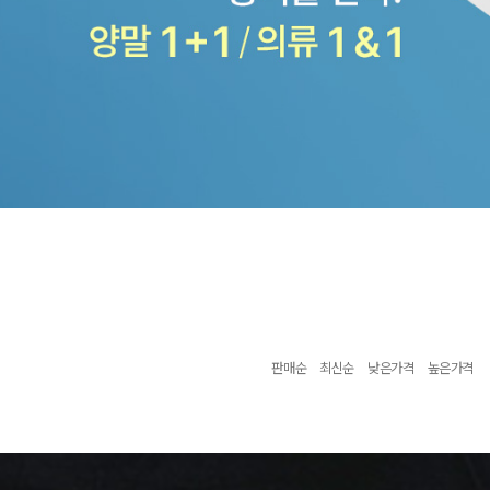
판매순
최신순
낮은가격
높은가격