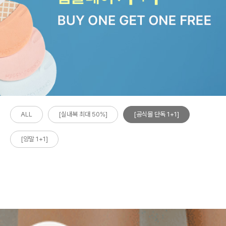
ALL
[실내복 최대 50%]
[공식몰 단독 1+1]
[양말 1+1]