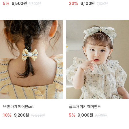
5%
6,500원
20%
6,100원
6,800원
7,600원
브렌 아기 헤어핀set
플로아 아기 헤어밴드
10%
9,200원
5%
9,000원
10,200원
9,400원