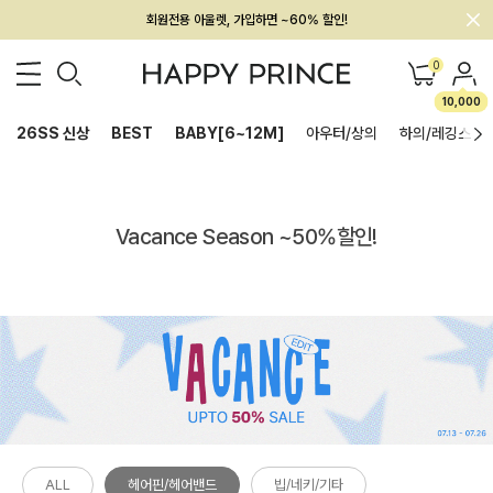
회원전용 아울렛, 가입하면 ~60% 할인!
멤버십 최대 28,000원 혜택
0
10,000
26SS 신상
BEST
BABY[6~12M]
아우터/상의
하의/레깅스
Vacance Season ~50%할인!
ALL
헤어핀/헤어밴드
빕/네키/기타