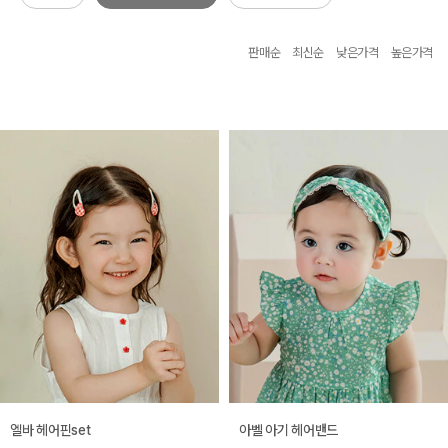
판매순
최신순
낮은가격
높은가격
엘바 헤어핀set
아벨 아기 헤어밴드