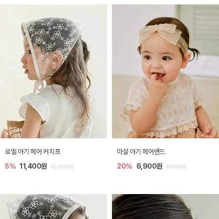
로엘 아기 헤어 커치프
마샬 아기 헤어밴드
5%
11,400원
20%
6,900원
12,000원
8,600원