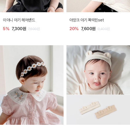
이아니 아기 헤어밴드
아망크 아기 똑딱핀set
5%
7,300원
20%
7,600원
7,600원
9,400원