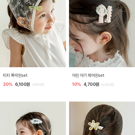
티티 똑딱핀set
아린 아기 헤어핀set
20%
6,100원
10%
4,700원
7,600원
5,200원