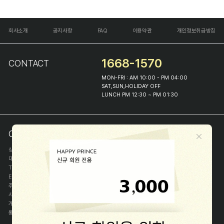
회사소개
공지사항
FAQ
이용약관
개인정보취급방침
1668-1570
CONTACT
MON-FRI : AM 10:00 - PM 04:00
SAT,SUN,HOLIDAY OFF
LUNCH PM 12:30 ~ PM 01:30
COMPANY INFO
상호
(주)해피프린스
대표
이화진
TEL
1668-1570
E-MAIL
help@happyprince.co.kr
주소
서울시 종로구 이화장길 46
사업자등록번호
366-86-00898
개인정보관리자
이화진
통신판매신고번호
제 2018-서울종로-1384 호
[사업자정보확인]