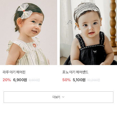
라루 아기 헤어핀
포노 아기 헤어밴드
20%
6,900원
50%
5,100원
8,600원
10,200원
더보기