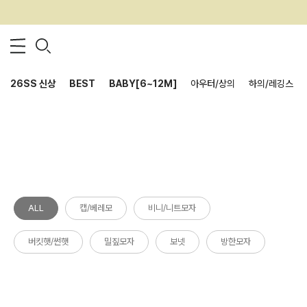
26SS 신상
BEST
BABY[6~12M]
아우터/상의
하의/레깅스
ALL
캡/베레모
비니/니트모자
버킷햇/썬햇
밀짚모자
보넷
방한모자