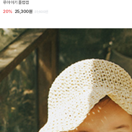
루야 아기 플랩캡
20%
25,300원
31,600원