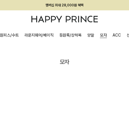
멤버십 최대 28,000원 혜택
원피스/수트
라운지웨어/베이직
등원룩/상하복
양말
모자
ACC
모자