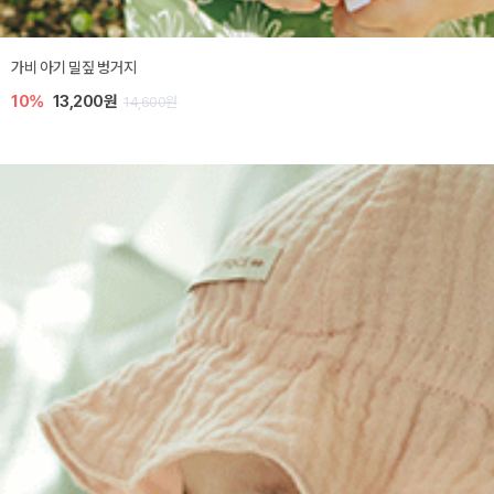
가비 아기 밀짚 벙거지
10%
13,200원
14,600원