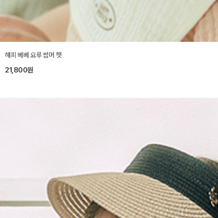
해피 베베 요루 썸머 햇
21,800원