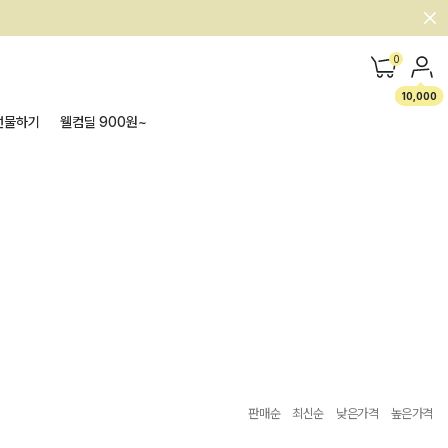
0
10,000
선물하기
웰컴딜 900원~
판매순
최신순
낮은가격
높은가격