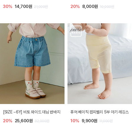
30%
14,700원
20%
8,000원
21,000원
10,000원
[SIZE ~6Y] 비토 와이드 데님 반바지
퓨어 베이직 컴피벨리 5부 아기 레깅스
20%
25,600원
10%
9,900원
32,000원
11,000원