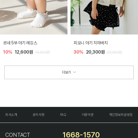
르네 5부 아기 레깅스
피오니 아기 치마바지
10%
12,600원
30%
20,300원
14,000원
29,000원
더보기
회사소개
공지사항
FAQ
이용약관
개인정보취급방침
1668-1570
CONTACT