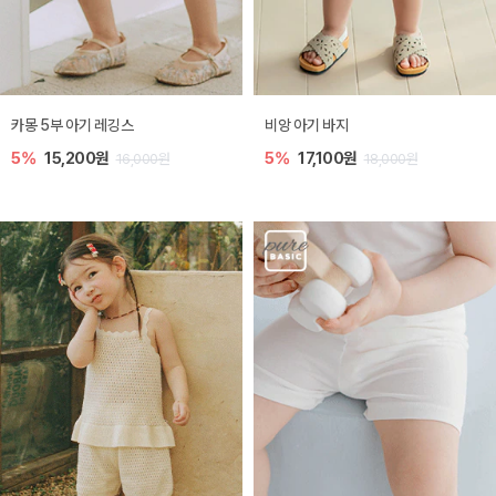
카몽 5부 아기 레깅스
비앙 아기 바지
5%
15,200원
5%
17,100원
16,000원
18,000원