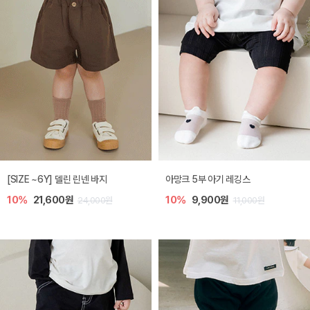
[SIZE ~6Y] 델린 린넨 바지
아망크 5부 아기 레깅스
10%
21,600원
10%
9,900원
24,000원
11,000원