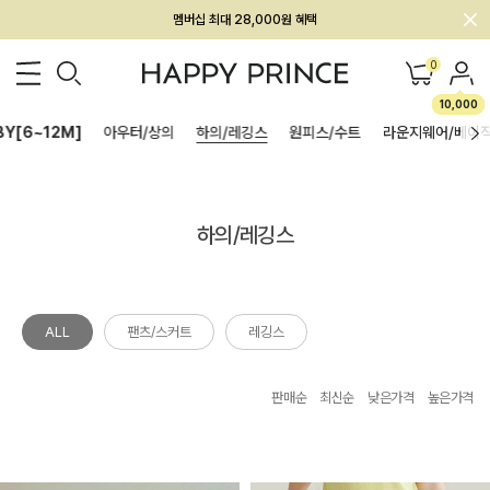
멤버십 최대 28,000원 혜택
0
10,000
BY[6~12M]
아우터/상의
하의/레깅스
원피스/수트
라운지웨어/베이
하의/레깅스
ALL
팬츠/스커트
레깅스
판매순
최신순
낮은가격
높은가격