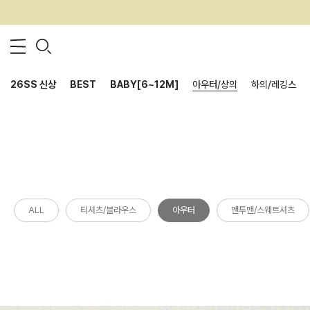
26SS 신상
BEST
BABY[6~12M]
아우터/상의
하의/레깅스
ALL
티셔츠/블라우스
아우터
맨투맨/스웨트셔츠