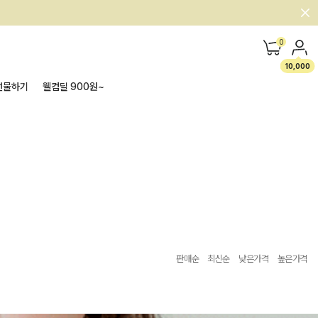
0
10,000
선물하기
웰컴딜 900원~
판매순
최신순
낮은가격
높은가격