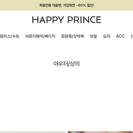
회원전용 아울렛, 가입하면 ~60% 할인!
멤버십 최대 28,000원 혜택
원피스/수트
라운지웨어/베이직
등원룩/상하복
양말
모자
ACC
아우터/상의