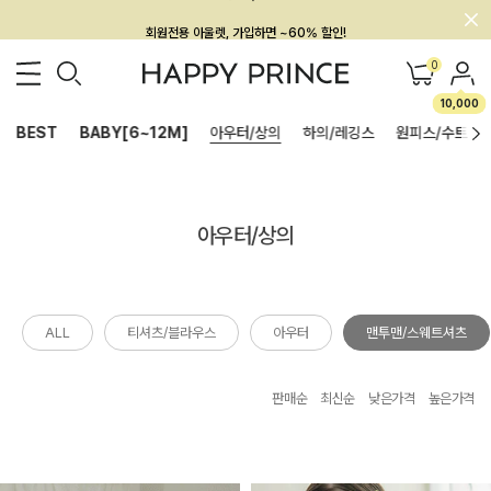
회원전용 아울렛, 가입하면 ~60% 할인!
멤버십 최대 28,000원 혜택
0
10,000
BEST
BABY[6~12M]
아우터/상의
하의/레깅스
원피스/수트
아우터/상의
ALL
티셔츠/블라우스
아우터
맨투맨/스웨트셔츠
판매순
최신순
낮은가격
높은가격