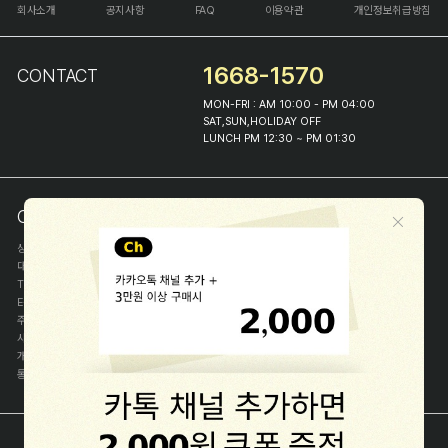
회사소개
공지사항
FAQ
이용약관
개인정보취급방침
1668-1570
CONTACT
MON-FRI : AM 10:00 - PM 04:00
SAT,SUN,HOLIDAY OFF
LUNCH PM 12:30 ~ PM 01:30
COMPANY INFO
상호
(주)해피프린스
대표
이화진
TEL
1668-1570
E-MAIL
help@happyprince.co.kr
주소
서울시 종로구 이화장길 46
사업자등록번호
366-86-00898
개인정보관리자
이화진
통신판매신고번호
제 2018-서울종로-1384 호
[사업자정보확인]