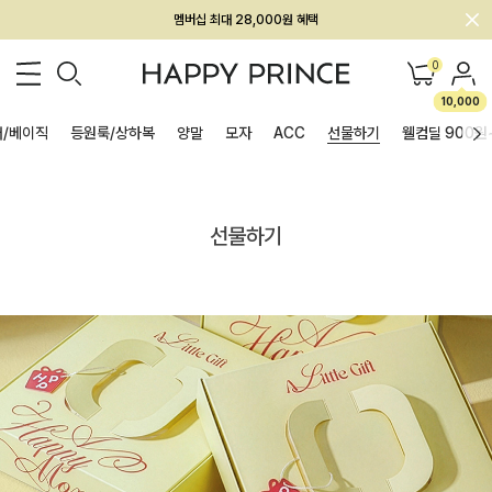
회원전용 아울렛, 가입하면 ~60% 할인!
멤버십 최대 28,000원 혜택
0
10,000
/베이직
등원룩/상하복
양말
모자
ACC
선물하기
웰컴딜 900원
선물하기