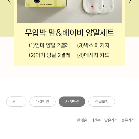
ALL
1-3만원
3-5만원
선물포장
판매순
최신순
낮은가격
높은가격