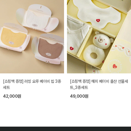
[쇼핑백 증정] 러빙 요루 베이비 빕 3종
[쇼핑백 증정] 해피 베이비 출산 선물세
세트
트_3종세트
42,000원
49,000원