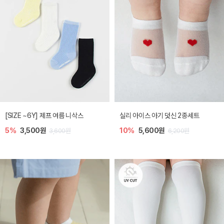
[SIZE ~6Y] 제프 여름 니삭스
실리 아이스 아기 덧신 2종세트
5%
3,500원
10%
5,600원
3,600원
6,200원