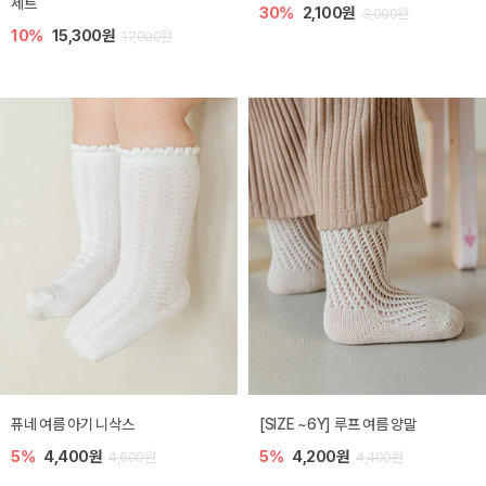
세트
30%
2,100원
3,000원
10%
15,300원
17,000원
퓨네 여름 아기 니삭스
[SIZE ~6Y] 루프 여름 양말
5%
4,400원
5%
4,200원
4,600원
4,400원