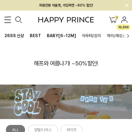
회원전용 아울렛, 가입하면 ~60% 할인!
멤버십 최대 28,000원 혜택
0
10,000
26SS 신상
BEST
BABY[6~12M]
아우터/상의
하의/레깅스
해프와 여름나기! ~50%할인!
ALL
양말/니삭스
타이즈