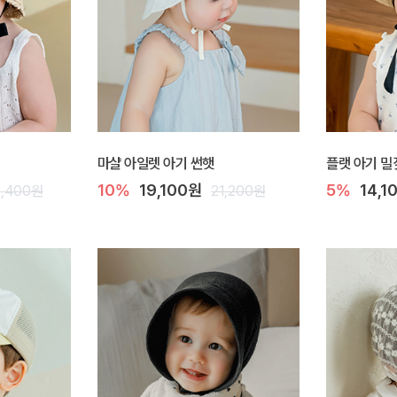
마샬 아일렛 아기 썬햇
플랫 아기 밀
10%
19,100원
5%
14,1
5,400원
21,200원