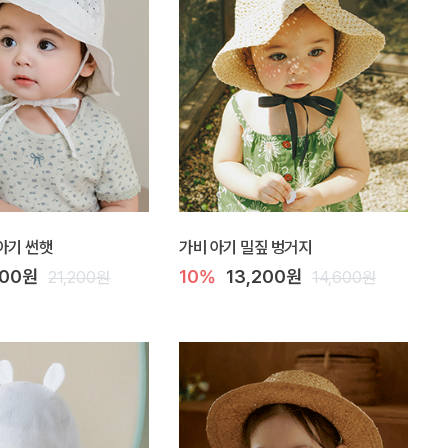
아기 썬햇
가비 아기 밀짚 벙거지
100원
10%
13,200원
21,200원
14,600원