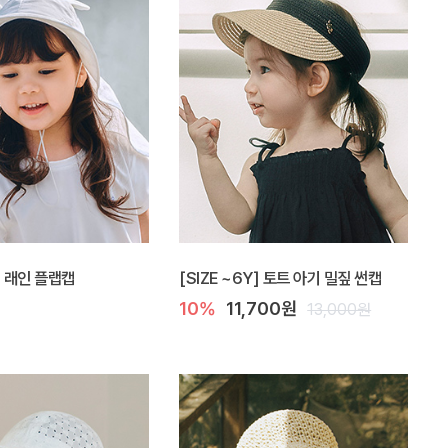
Y] 래인 플랩캡
[SIZE ~6Y] 토트 아기 밀짚 썬캡
10%
11,700원
13,000원