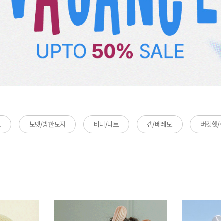
L
보넷/방한모자
비니/니트
캡/베레모
버킷햇/