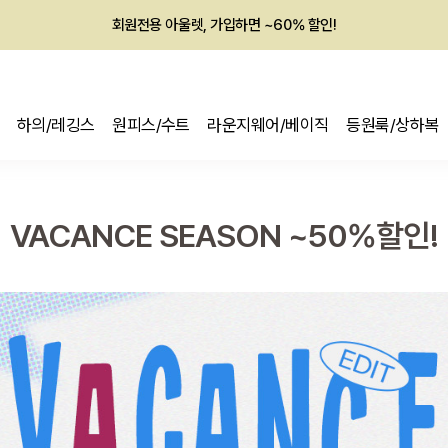
회원전용 아울렛, 가입하면 ~60% 할인!
멤버십 최대 28,000원 혜택
하의/레깅스
원피스/수트
라운지웨어/베이직
등원룩/상하복
VACANCE SEASON ~50%할인!