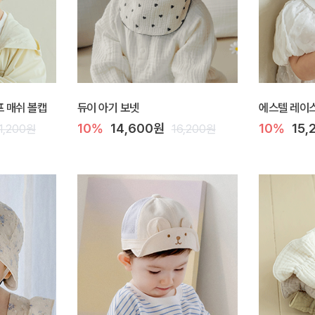
하프 매쉬 볼캡
듀이 아기 보넷
에스텔 레이스
10%
14,600원
10%
15,
1,200원
16,200원