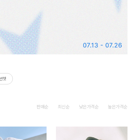
썬햇
판매순
최신순
낮은가격순
높은가격순