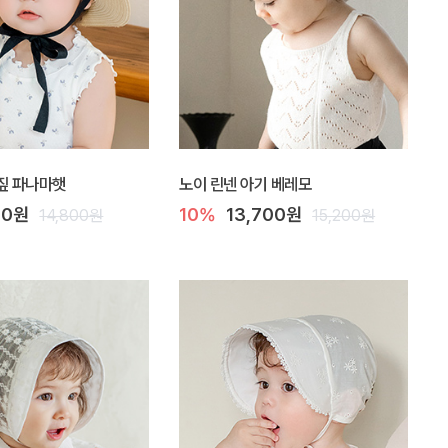
짚 파나마햇
노이 린넨 아기 베레모
00원
10%
13,700원
14,800원
15,200원