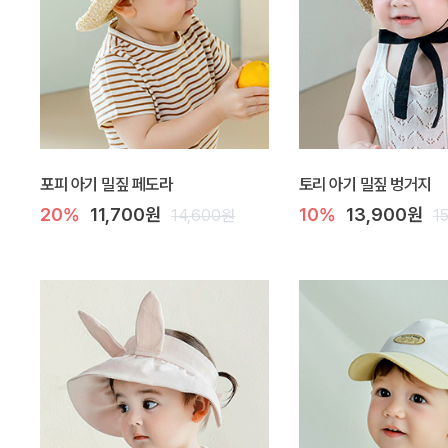
포피 아기 밀짚 페도라
토리 아기 밀짚 벙거지
20%
11,700원
10%
13,900원
14,600원
1