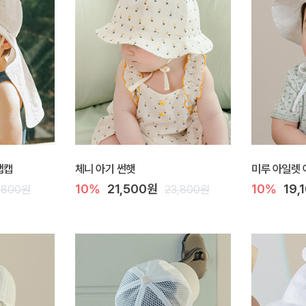
플랩캡
체니 아기 썬햇
미루 아일렛 
10%
21,500원
10%
19,
,800원
23,800원