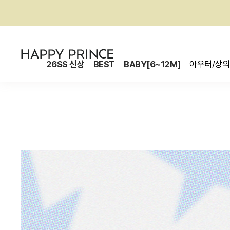
26SS 신상
BEST
BABY[6~12M]
아우터/상의