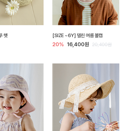
루 햇
[SIZE ~6Y] 델린 여름 볼캡
20%
16,400원
20,400원