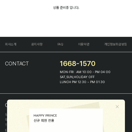
상품 준비중 입니다.
회사소개
공지사항
FAQ
이용약관
개인정보취급방침
1668-1570
CONTACT
MON-FRI : AM 10:00 - PM 04:00
SAT,SUN,HOLIDAY OFF
LUNCH PM 12:30 ~ PM 01:30
COMPANY INFO
상호
(주)해피프린스
대표
이화진
TEL
1668-1570
E-MAIL
help@happyprince.co.kr