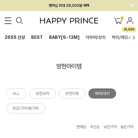
멤버십 최대 28,000원 혜택
0
10,000
26SS 신상
BEST
BABY[6~12M]
아우터/상의
하의/레깅스
방한아이템
ALL
방한모자
방한의류
워머/네키
장갑/귀마개/기타
판매순
최신순
낮은가격
높은가격