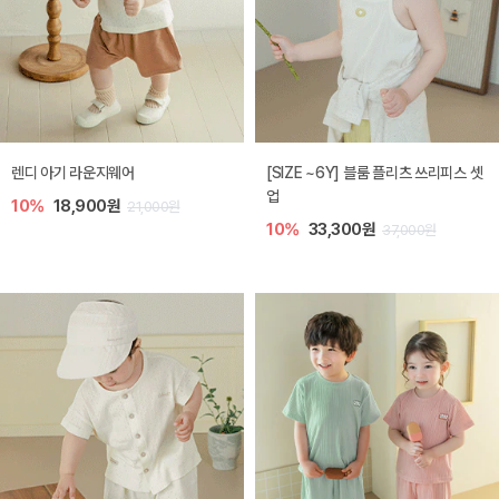
렌디 아기 라운지웨어
[SIZE ~6Y] 블룸 플리츠 쓰리피스 셋
업
10%
18,900원
21,000원
10%
33,300원
37,000원