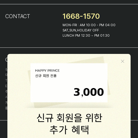
1668-1570
CONTACT
MON-FRI : AM 10:00 - PM 04:00
SAT,SUN,HOLIDAY OFF
LUNCH PM 12:30 ~ PM 01:30
COMPANY INFO
상호
(주)해피프린스
대표
이화진
TEL
1668-1570
E-MAIL
help@happyprince.co.kr
주소
서울시 종로구 이화장길 46
사업자등록번호
366-86-00898
개인정보관리자
이화진
통신판매신고번호
제 2018-서울종로-1384 호
[사업자정보확인]
COPYRIGHT(C) (주)해피프린스 ALL RIGHT RESERVED.