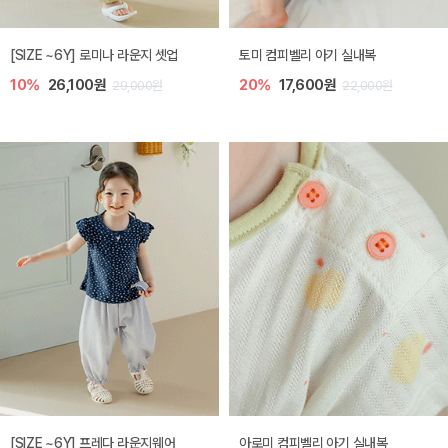
[SIZE ~6Y] 로미나 라운지 셋업
토미 컴피벨리 아기 실내복
10%
26,100원
20%
17,600원
29,000원
22,000원
[SIZE ~6Y] 프레다 라운지웨어
아로미 컴피벨리 아기 실내복