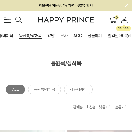
회원전용 아울렛, 가입하면 ~60% 할인!
멤버십 최대 28,000원 혜택
0
10,000
/베이직
등원룩/상하복
양말
모자
ACC
선물하기
웰컴딜 900원
등원룩/상하복
ALL
등원룩/상하복
라운지웨어
판매순
최신순
낮은가격
높은가격