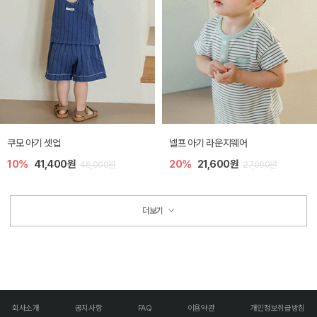
쿠모 아기 셋업
넬프 아기 라운지웨어
10%
41,400원
20%
21,600원
46,000원
27,000원
더보기
회사소개
공지사항
FAQ
이용약관
개인정보취급방침