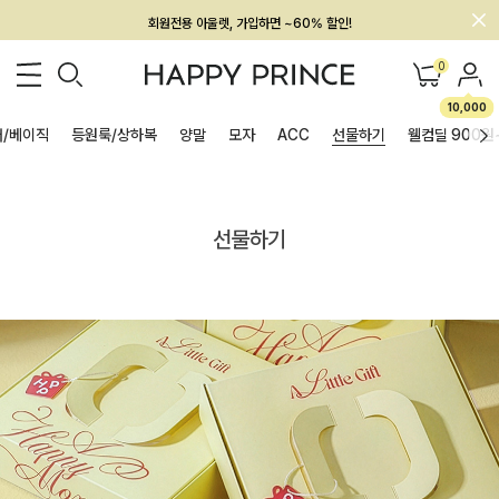
회원전용 아울렛, 가입하면 ~60% 할인!
멤버십 최대 28,000원 혜택
0
10,000
/베이직
등원룩/상하복
양말
모자
ACC
선물하기
웰컴딜 900원
선물하기