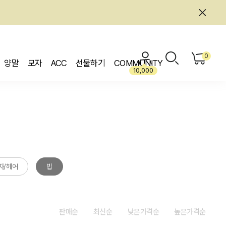
0
양말
모자
ACC
선물하기
COMMUNITY
10,000
자/헤어
빕
판매순
최신순
낮은가격순
높은가격순