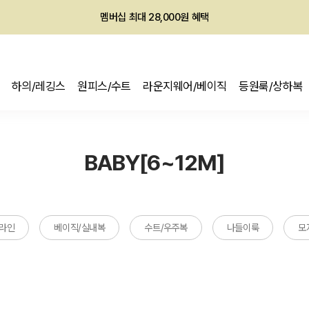
멤버십 최대 28,000원 혜택
하의/레깅스
원피스/수트
라운지웨어/베이직
등원룩/상하복
BABY[6~12M]
라인
베이직/실내복
수트/우주복
나들이룩
모